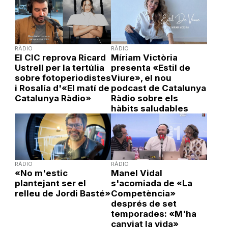
RÀDIO
RÀDIO
El CIC reprova Ricard
Míriam Victòria
Ustrell per la tertúlia
presenta «Estil de
sobre fotoperiodistes
Viure», el nou
i Rosalía d'«El matí de
podcast de Catalunya
Catalunya Ràdio»
Ràdio sobre els
hàbits saludables
RÀDIO
RÀDIO
«No m'estic
Manel Vidal
plantejant ser el
s'acomiada de «La
relleu de Jordi Basté»
Competència»
després de set
temporades: «M'ha
canviat la vida»