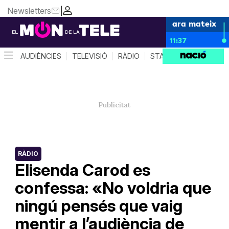
Newsletters
|
ara mateix
11:37
AUDIÈNCIES
TELEVISIÓ
RÀDIO
STAR SYSTEM
QUÈ 
RÀDIO
Elisenda Carod es
confessa: «No voldria que
ningú pensés que vaig
mentir a l’audiència de