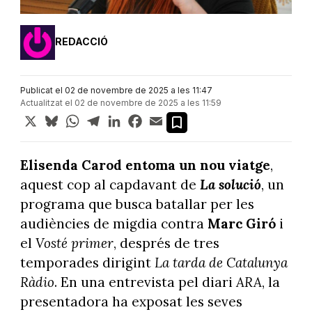
REDACCIÓ
Publicat el 02 de novembre de 2025 a les 11:47
Actualitzat el 02 de novembre de 2025 a les 11:59
X
Bluesky
WhatsApp
Telegram
LinkedIn
Facebook
Email
Elisenda Carod entoma un nou viatge
,
aquest cop al capdavant de
La solució
, un
programa que busca batallar per les
audiències de migdia contra
Marc Giró
i
el
Vosté primer
, després de tres
temporades dirigint
La tarda de Catalunya
Ràdio
. En una entrevista pel diari
ARA
, la
presentadora ha exposat les seves