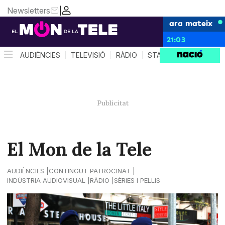
Newsletters
|
ara mateix
21:03
AUDIÈNCIES
TELEVISIÓ
RÀDIO
STAR SYSTEM
QUÈ 
El Mon de la Tele
AUDIÈNCIES
CONTINGUT PATROCINAT
INDÚSTRIA AUDIOVISUAL
RÀDIO
SÈRIES I PEL·LIS