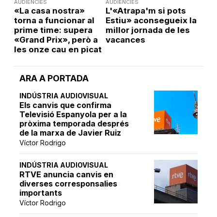
AUDIÈNCIES
AUDIÈNCIES
«La casa nostra»
L'«Atrapa'm si pots
torna a funcionar al
Estiu» aconsegueix la
prime time: supera
millor jornada de les
«Grand Prix», però a
vacances
les onze cau en picat
ARA A PORTADA
INDÚSTRIA AUDIOVISUAL
Els canvis que confirma
Televisió Espanyola per a la
pròxima temporada després
de la marxa de Javier Ruiz
Víctor Rodrigo
INDÚSTRIA AUDIOVISUAL
RTVE anuncia canvis en
diverses corresponsalies
importants
Víctor Rodrigo