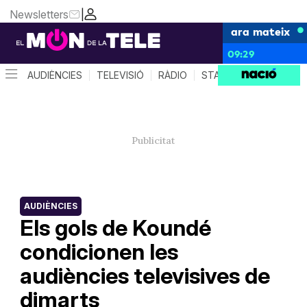
Newsletters
|
ara mateix
09:29
AUDIÈNCIES
TELEVISIÓ
RÀDIO
STAR SYSTEM
QUÈ 
AUDIÈNCIES
Els gols de Koundé
condicionen les
audiències televisives de
dimarts