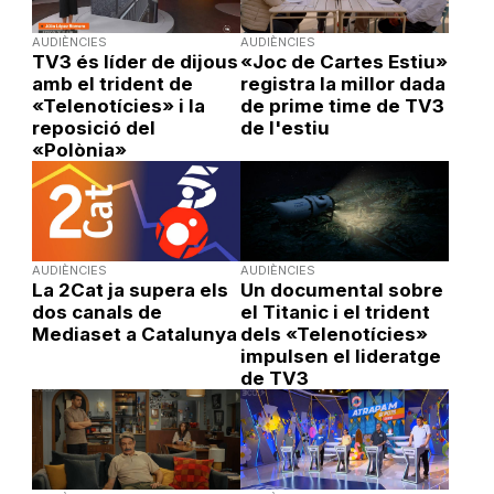
AUDIÈNCIES
AUDIÈNCIES
TV3 és líder de dijous
«Joc de Cartes Estiu»
amb el trident de
registra la millor dada
«Telenotícies» i la
de prime time de TV3
reposició del
de l'estiu
«Polònia»
AUDIÈNCIES
AUDIÈNCIES
La 2Cat ja supera els
Un documental sobre
dos canals de
el Titanic i el trident
Mediaset a Catalunya
dels «Telenotícies»
impulsen el lideratge
de TV3