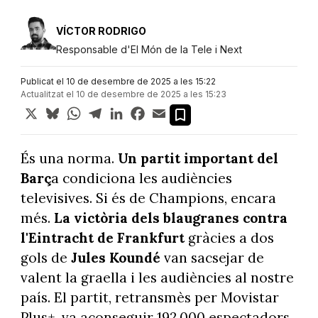
VÍCTOR RODRIGO
Responsable d'El Món de la Tele i Next
Publicat el 10 de desembre de 2025 a les 15:22
Actualitzat el 10 de desembre de 2025 a les 15:23
X
Bluesky
WhatsApp
Telegram
LinkedIn
Facebook
Email
És una norma.
Un partit important del
Barç
a condiciona les audiències
televisives. Si és de Champions, encara
més.
La victòria dels blaugranes contra
l'Eintracht de Frankfurt
gràcies a dos
gols de
Jules Koundé
van sacsejar de
valent la graella i les audiències al nostre
país. El partit, retransmès per Movistar
Plus+, va aconseguir 192.000 espectadors