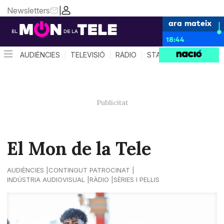
Newsletters
|
ara mateix
18:44
AUDIÈNCIES
TELEVISIÓ
RÀDIO
STAR SYSTEM
QUÈ 
El Mon de la Tele
AUDIÈNCIES
CONTINGUT PATROCINAT
INDÚSTRIA AUDIOVISUAL
RÀDIO
SÈRIES I PEL·LIS