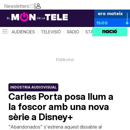
Newsletters
|
ara mateix
15:00
AUDIÈNCIES
TELEVISIÓ
RÀDIO
STAR SYSTEM
QUÈ 
INDÚSTRIA AUDIOVISUAL
Carles Porta posa llum a
la foscor amb una nova
sèrie a Disney+
"Abandonados" s'estrena aquest dissabte al