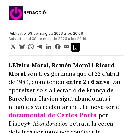
REDACCIÓ
Publicat el 08 de maig de 2026 a les 20:09
Actualitzat el 08 de maig de 2026 a les 20:16
X
Bluesky
WhatsApp
Telegram
LinkedIn
Facebook
Email
L'
Elvira Moral, Ramón Moral i Ricard
Moral
són tres germans que el 22 d'abril
de 1984, quan tenien
entre 2 i 6 anys
, van
aparèixer sols a l'estació de França de
Barcelona. Havien sigut abandonats i
ningú els va reclamar mai. La nova sèrie
documental de Carles Porta
per
Disney+,
Abandonados
, retrata la cerca
dels tres germans per conèixer la