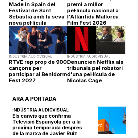
Made in Spain del
premi a millor
Festival de Sant
pel·lícula nacional a
Sebastià amb la seva
l'Atlàntida Mallorca
nova pel·lícula
Film Fest 2026
INDÚSTRIA AUDIOVISUAL
INDÚSTRIA AUDIOVISUAL
RTVE rep prop de 900
Denuncien Netflix als
cançons per
tribunals pel robatori
participar al Benidorm
d'una pel·lícula de
Fest 2027
Nicolas Cage
ARA A PORTADA
INDÚSTRIA AUDIOVISUAL
Els canvis que confirma
Televisió Espanyola per a la
pròxima temporada després
de la marxa de Javier Ruiz