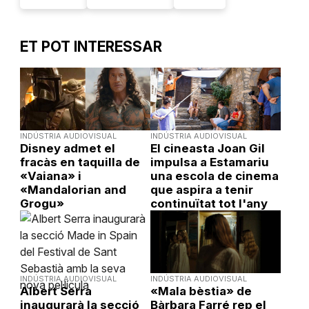
ET POT INTERESSAR
INDÚSTRIA AUDIOVISUAL
INDÚSTRIA AUDIOVISUAL
Disney admet el
El cineasta Joan Gil
fracàs en taquilla de
impulsa a Estamariu
«Vaiana» i
una escola de cinema
«Mandalorian and
que aspira a tenir
Grogu»
continuïtat tot l'any
INDÚSTRIA AUDIOVISUAL
INDÚSTRIA AUDIOVISUAL
Albert Serra
«Mala bèstia» de
inaugurarà la secció
Bàrbara Farré rep el