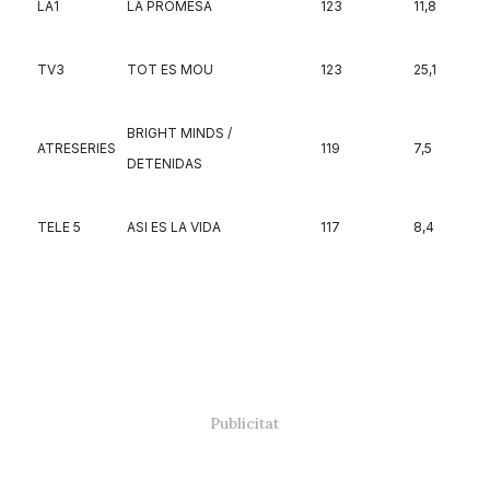
LA1
LA PROMESA
123
11,8
TV3
TOT ES MOU
123
25,1
BRIGHT MINDS /
ATRESERIES
119
7,5
DETENIDAS
TELE 5
ASI ES LA VIDA
117
8,4