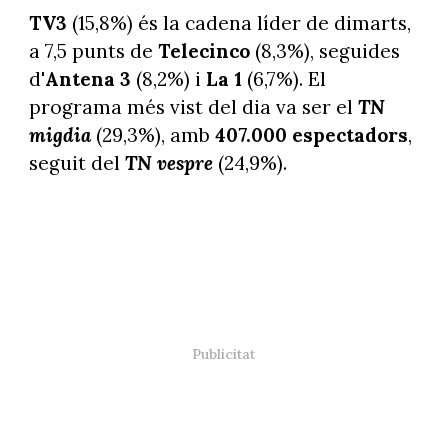
TV3
(15,8%) és la cadena líder de dimarts,
a 7,5 punts de
Telecinco
(8,3%), seguides
d'
Antena 3
(8,2%) i
La 1
(6,7%). El
programa més vist del dia va ser el
TN
migdia
(29,3%), amb
407.000 espectadors
,
seguit del
TN vespre
(24,9%).