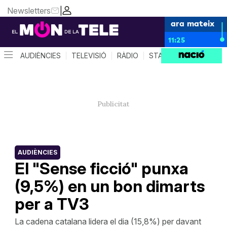
Newsletters
|
ara mateix
11:25
AUDIÈNCIES
TELEVISIÓ
RÀDIO
STAR SYSTEM
QUÈ 
AUDIÈNCIES
El "Sense ficció" punxa
(9,5%) en un bon dimarts
per a TV3
La cadena catalana lidera el dia (15,8%) per davant