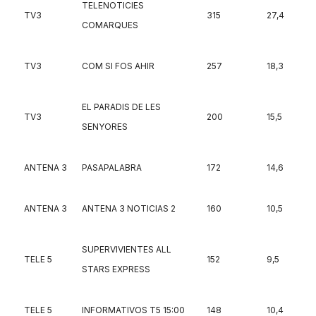
TELENOTICIES
TV3
315
27,4
COMARQUES
TV3
COM SI FOS AHIR
257
18,3
EL PARADIS DE LES
TV3
200
15,5
SENYORES
ANTENA 3
PASAPALABRA
172
14,6
ANTENA 3
ANTENA 3 NOTICIAS 2
160
10,5
SUPERVIVIENTES ALL
TELE 5
152
9,5
STARS EXPRESS
TELE 5
INFORMATIVOS T5 15:00
148
10,4