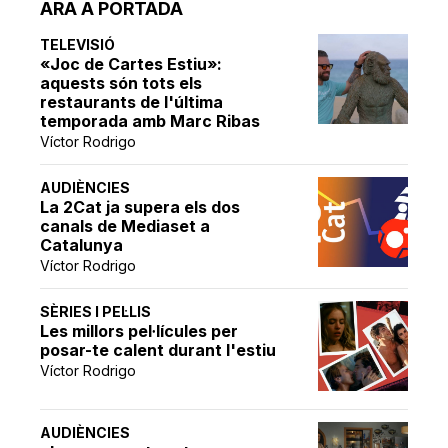
ARA A PORTADA
TELEVISIÓ
«Joc de Cartes Estiu»:
aquests són tots els
restaurants de l'última
temporada amb Marc Ribas
Víctor Rodrigo
AUDIÈNCIES
La 2Cat ja supera els dos
canals de Mediaset a
Catalunya
Víctor Rodrigo
SÈRIES I PEL·LIS
Les millors pel·lícules per
posar-te calent durant l'estiu
Víctor Rodrigo
AUDIÈNCIES