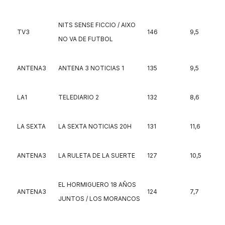
NITS SENSE FICCIO / AIXO
TV3
146
9,5
NO VA DE FUTBOL
ANTENA3
ANTENA 3 NOTICIAS 1
135
9,5
LA1
TELEDIARIO 2
132
8,6
LA SEXTA
LA SEXTA NOTICIAS 20H
131
11,6
ANTENA3
LA RULETA DE LA SUERTE
127
10,5
EL HORMIGUERO 18 AÑOS
ANTENA3
124
7,7
JUNTOS / LOS MORANCOS