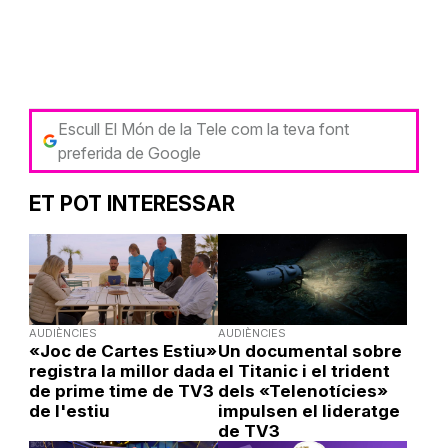
Escull El Món de la Tele com la teva font
preferida de Google
ET POT INTERESSAR
AUDIÈNCIES
AUDIÈNCIES
«Joc de Cartes Estiu»
Un documental sobre
registra la millor dada
el Titanic i el trident
de prime time de TV3
dels «Telenotícies»
de l'estiu
impulsen el lideratge
de TV3