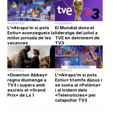
AUDIÈNCIES
AUDIÈNCIES
L'«Atrapa'm si pots
El Mundial dona el
Estiu» aconsegueix la
lideratge del juliol a
millor jornada de les
TVE en detriment de
vacances
TV3
AUDIÈNCIES
AUDIÈNCIES
«Downton Abbey»
L'«Atrapa'm si pots
regna diumenge a
Estiu» triomfa dijous i
TV3 i supera amb
se suma al «Polònia»
escreix el «Grand
i al trident dels
Prix» de La 1
«Telenotícies» per
catapultar TV3