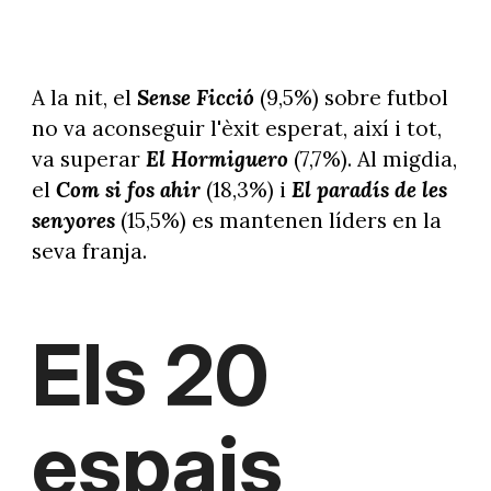
A la nit, el
Sense Ficció
(9,5%) sobre futbol
no va aconseguir l'èxit esperat, així i tot,
va superar
El Hormiguero
(7,7%). Al migdia,
el
Com si fos ahir
(18,3%) i
El paradís de les
senyores
(15,5%) es mantenen líders en la
seva franja.
Els 20
espais