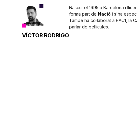
Nascut el 1995 a Barcelona i llice
forma part de
Nació
i s'ha especi
També ha col·laborat a RAC1, la 
parlar de pel·lícules.
VÍCTOR RODRIGO