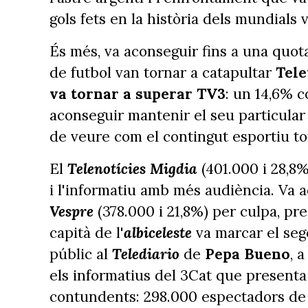
gols fets en la història dels mundials
És més, va aconseguir fins a una quota
de futbol van tornar a catapultar
Tele
va tornar a superar TV3
: un 14,6% c
aconseguir mantenir el seu particular
de veure com el contingut esportiu to
El
Telenotícies Migdia
(401.000 i 28,8%
i l'informatiu amb més audiència. Va 
Vespre
(378.000 i 21,8%) per culpa, pr
capità de l'
albiceleste
va marcar el seg
públic al
Telediario
de
Pepa Bueno
, 
els informatius del 3Cat que presenta
contundents: 298.000 espectadors de 