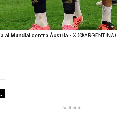
na al Mundial contra Àustria -
X (@ARGENTINA)
book
ail