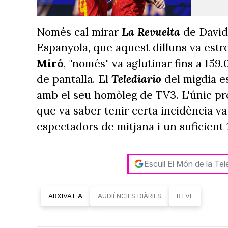
Només cal mirar
La Revuelta
de David
Espanyola, que aquest dilluns va es
Miró
, "només" va aglutinar fins a 15
de pantalla. El
Telediario
del migdia es
amb el seu homòleg de TV3. L'únic p
que va saber tenir certa incidència va
espectadors de mitjana i un suficient 
Escull El Món de la Te
ARXIVAT A
AUDIÈNCIES DIÀRIES
RTVE