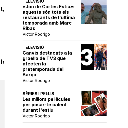
TELEVISIÓ
«Joc de Cartes Estiu»:
t,
aquests són tots els
restaurants de l'última
temporada amb Marc
Ribas
Víctor Rodrigo
TELEVISIÓ
Canvis destacats a la
graella de TV3 que
mb
afecten la
pretemporada del
Barça
Víctor Rodrigo
SÈRIES I PEL·LIS
Les millors pel·lícules
per posar-te calent
durant l'estiu
Víctor Rodrigo