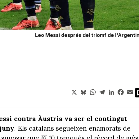
Leo Messi després del triomf de l'Argenti
X
Bluesky
WhatsApp
Telegram
LinkedIn
Face
Em
essi contra Àustria va ser el contingut
 juny
. Els catalans segueixen enamorats de
va suposar que
El 10
trenqués el rècord de més