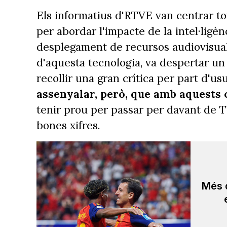
Els informatius d'RTVE van centrar to
per abordar l'impacte de la intel·ligènc
desplegament de recursos audiovisuals
d'aquesta tecnologia, va despertar un g
recollir una gran crítica per part d'us
assenyalar, però, que amb aquests c
tenir prou per passar per davant de 
bones xifres.
Més d