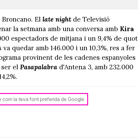
 Broncano. El
late night
de Televisió
trenar la setmana amb una conversa amb
Kira
9.000 espectadors de mitjana i un 9,4% de quo
 va quedar amb 146.000 i un 10,3%, res a fer
rograma provinent de les cadenes espanyoles
 ser el
Pasapalabra
d'Antena 3, amb 232.000
14,2%.
le com la teva font preferida de Google