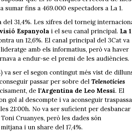
 va sumar fins a 469.000 espectadors a La 1.
 del 31,4%. Les xifres del torneig internacion
visió Espanyola
i el seu canal principal.
La 1
ontra un 12,6%. El canal principal del 3Cat va
 lideratge amb els informatius, però va haver
rnava a endur-se el premi de les audiències.
) va ser el segon contingut més vist de dillun
aconseguir passar per sobre del
Telenotícies
ecisament, de
l'Argentina de Leo Messi
. El
on gol al descompte i va aconseguir traspassa
a les 21:00h. No va ser suficient per desbancar
 Toni Cruanyes, però les dades són
mitjana i un share del 17,4%.