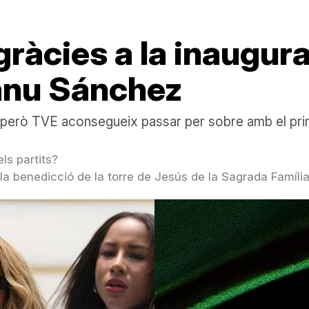
ràcies a la inaugura
Manu Sánchez
ime però TVE aconsegueix passar per sobre amb el prim
ls partits?
a benedicció de la torre de Jesús de la Sagrada Famíli