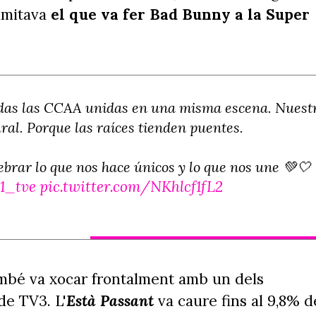
imitava
el que va fer Bad Bunny a la Super
odas las CCAA unidas en una misma escena. Nuest
al. Porque las raíces tienden puentes.
brar lo que nos hace únicos y lo que nos une 💚🤍
1_tve
pic.twitter.com/NKhlcf1fL2
mbé va xocar frontalment amb un dels
de TV3. L'
Està
Passant
va caure fins al 9,8% d