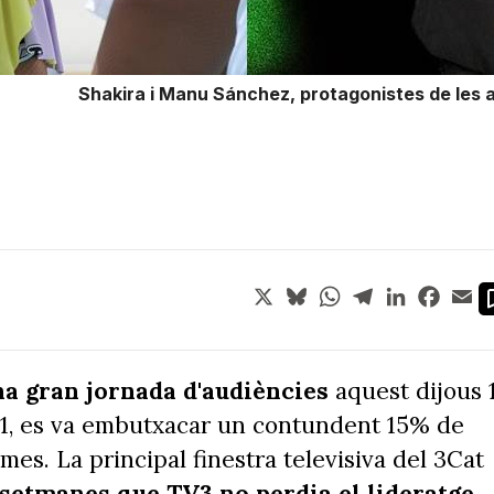
Shakira i Manu Sánchez, protagonistes de les au
X
Bluesky
WhatsApp
Telegram
LinkedIn
Face
Em
na gran jornada d'audiències
aquest dijous 
a 1, es va embutxacar un contundent 15% de
mes. La principal finestra televisiva del 3Cat
 setmanes que TV3 no perdia el lideratge