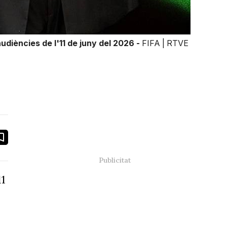
diències de l'11 de juny del 2026 -
FIFA | RTVE
book
ail
11