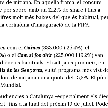
s de mitjana. En aquella franja, el concurs
 per sobre, amb un 12,2% de share i fins a
ifres molt més baixes del que és habitual, pe
1 la cerimònia d'inauguració de la FIFA.
mes com el
Cuines
(333.000 i 25,4%), el
2%) o el
Com si fos ahir
(225.000 i 19,2%) van
iències habituals. El salt ja es produeix, en
ís de les Senyores
, vuitè programa més vist d
ors de mitjana i una quota del 15,8%. El públ
l Mundial.
 audiències a Catalunya -especialment els die
- fins a la final del pròxim 19 de juliol. Pod