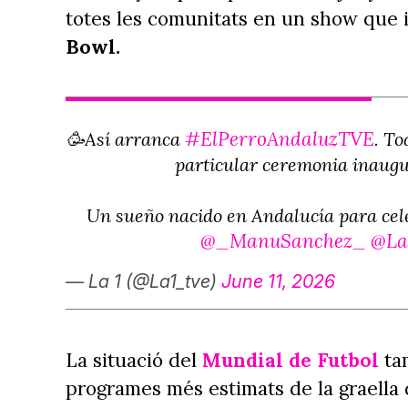
totes les comunitats en un show que 
Bowl.
#ElPerroAndaluzTVE
🥳Así arranca
. T
particular ceremonia inaugur
Un sueño nacido en Andalucía para cele
@_ManuSanchez_
@La
— La 1 (@La1_tve)
June 11, 2026
La situació del
Mundial de Futbol
ta
programes més estimats de la graella 