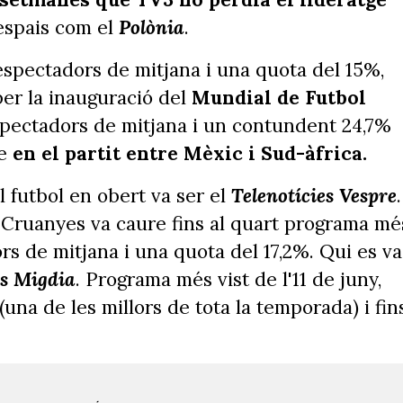
'espais com el
Polònia
.
 espectadors de mitjana i una quota del 15%,
er la inauguració del
Mundial de Futbol
espectadors de mitjana i un contundent 24,7%
re
en el partit entre Mèxic i Sud-àfrica.
 futbol en obert va ser el
Telenotícies Vespre
.
 Cruanyes va caure fins al quart programa mé
rs de mitjana i una quota del 17,2%. Qui es va
es Migdia
. Programa més vist de l'11 de juny,
una de les millors de tota la temporada) i fin