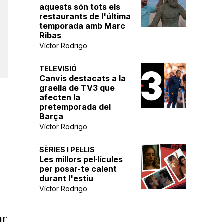
aquests són tots els
restaurants de l'última
temporada amb Marc
Ribas
Víctor Rodrigo
TELEVISIÓ
Canvis destacats a la
graella de TV3 que
afecten la
pretemporada del
Barça
Víctor Rodrigo
SÈRIES I PEL·LIS
Les millors pel·lícules
per posar-te calent
durant l'estiu
Víctor Rodrigo
ar