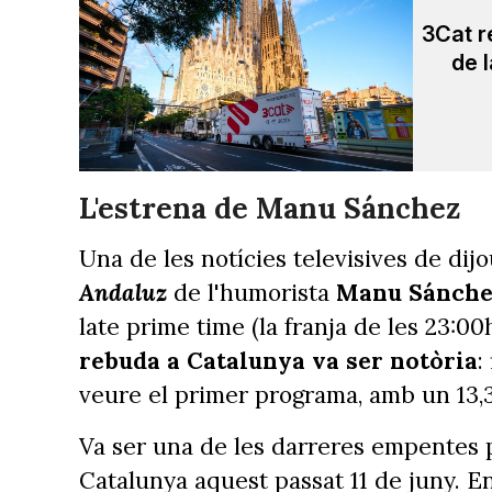
3Cat r
de l
L'estrena de Manu Sánchez
Una de les notícies televisives de dij
Andaluz
de l'humorista
Manu Sánche
late prime time (la franja de les 23:0
rebuda a Catalunya va ser notòria
:
veure el primer programa, amb un 13,
Va ser una de les darreres empentes p
Catalunya aquest passat 11 de juny. En