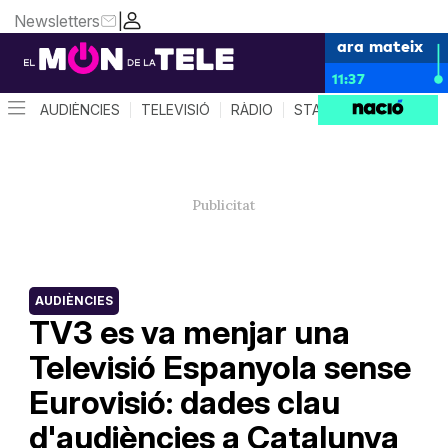
Newsletters
|
ara mateix
11:37
AUDIÈNCIES
TELEVISIÓ
RÀDIO
STAR SYSTEM
QUÈ 
AUDIÈNCIES
TV3 es va menjar una
Televisió Espanyola sense
Eurovisió: dades clau
d'audiències a Catalunya