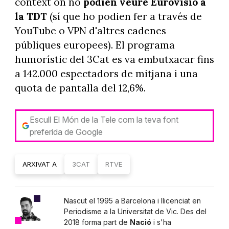
context on no
podien veure Eurovisió a
la TDT
(sí que ho podien fer a través de
YouTube o VPN d'altres cadenes
públiques europees). El programa
humorístic del 3Cat es va embutxacar fins
a 142.000 espectadors de mitjana i una
quota de pantalla del 12,6%.
Escull El Món de la Tele com la teva font
preferida de Google
ARXIVAT A
3CAT
RTVE
Nascut el 1995 a Barcelona i llicenciat en
Periodisme a la Universitat de Vic. Des del
2018 forma part de
Nació
i s'ha