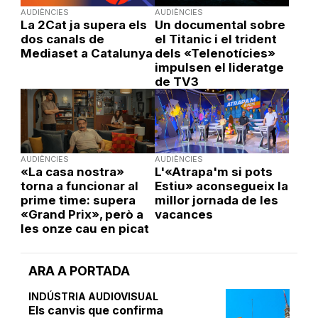
AUDIÈNCIES
AUDIÈNCIES
La 2Cat ja supera els
Un documental sobre
dos canals de
el Titanic i el trident
Mediaset a Catalunya
dels «Telenotícies»
impulsen el lideratge
de TV3
AUDIÈNCIES
AUDIÈNCIES
«La casa nostra»
L'«Atrapa'm si pots
torna a funcionar al
Estiu» aconsegueix la
prime time: supera
millor jornada de les
«Grand Prix», però a
vacances
les onze cau en picat
ARA A PORTADA
INDÚSTRIA AUDIOVISUAL
Els canvis que confirma