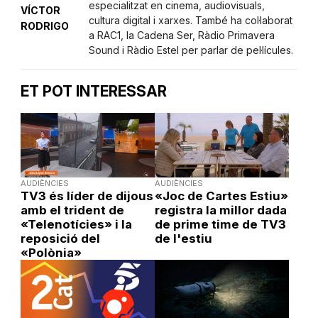
especialitzat en cinema, audiovisuals,
VÍCTOR
cultura digital i xarxes. També ha col·laborat
RODRIGO
a RAC1, la Cadena Ser, Ràdio Primavera
Sound i Ràdio Estel per parlar de pel·lícules.
ET POT INTERESSAR
AUDIÈNCIES
AUDIÈNCIES
TV3 és líder de dijous
«Joc de Cartes Estiu»
amb el trident de
registra la millor dada
«Telenotícies» i la
de prime time de TV3
reposició del
de l'estiu
«Polònia»