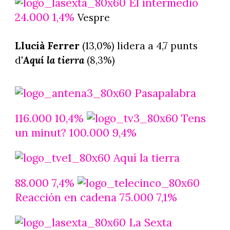
El intermedio
24.000 1,4%
Vespre
Llucià Ferrer
(13,0%) lidera a 4,7 punts
d'
Aquí la tierra
(8,3%)
Pasapalabra
116.000 10,4%
Tens
un minut? 100.000 9,4%
Aquí la tierra
88.000 7,4%
Reacción en cadena 75.000 7,1%
La Sexta