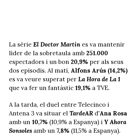
La sèrie
El Doctor Martin
es va mantenir
líder de la sobretaula amb
251.000
espectadors i un bon
20,9%
per als seus
dos episodis. Al matí,
Alfons Arús (
14,2%)
es va veure superat per
La Hora de La 1
que va fer un fantàstic
19,1%
a TVE.
A la tarda, el duel entre Telecinco i
Antena 3 va situar el
TardeAR
d'
Ana Rosa
amb un
10,7%
(10,9% a Espanya) i
Y Ahora
Sonsoles
amb un
7,8%
(11,5% a Espanya).