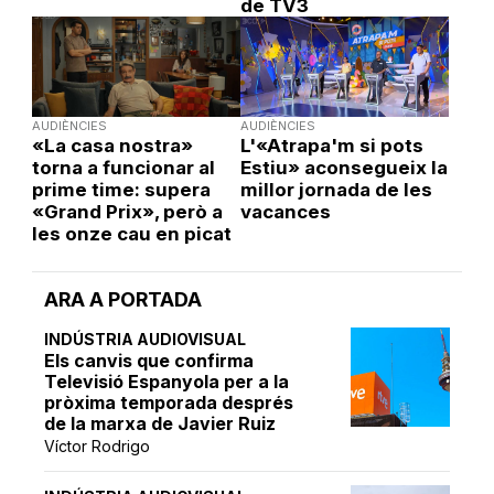
de TV3
AUDIÈNCIES
AUDIÈNCIES
«La casa nostra»
L'«Atrapa'm si pots
torna a funcionar al
Estiu» aconsegueix la
prime time: supera
millor jornada de les
«Grand Prix», però a
vacances
les onze cau en picat
ARA A PORTADA
INDÚSTRIA AUDIOVISUAL
Els canvis que confirma
Televisió Espanyola per a la
pròxima temporada després
de la marxa de Javier Ruiz
Víctor Rodrigo