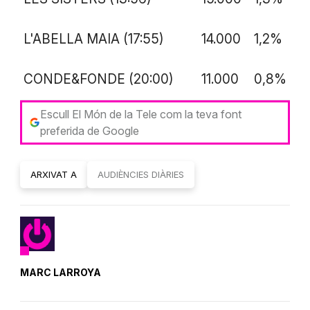
L'ABELLA MAIA (17:55)
14.000
1,2%
CONDE&FONDE (20:00)
11.000
0,8%
Escull El Món de la Tele com la teva font
preferida de Google
ARXIVAT A
AUDIÈNCIES DIÀRIES
MARC LARROYA