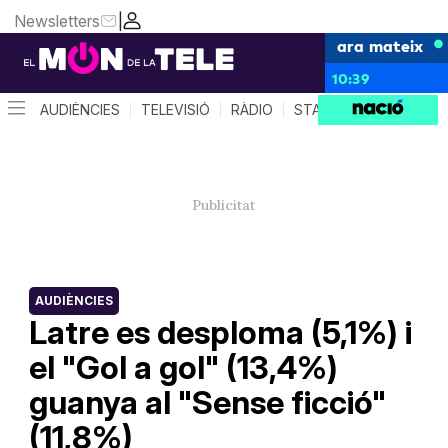
Newsletters
|
ara mateix
10:39
AUDIÈNCIES
TELEVISIÓ
RÀDIO
STAR SYSTEM
QUÈ 
AUDIÈNCIES
Latre es desploma (5,1%) i
el "Gol a gol" (13,4%)
guanya al "Sense ficció"
(11,8%)