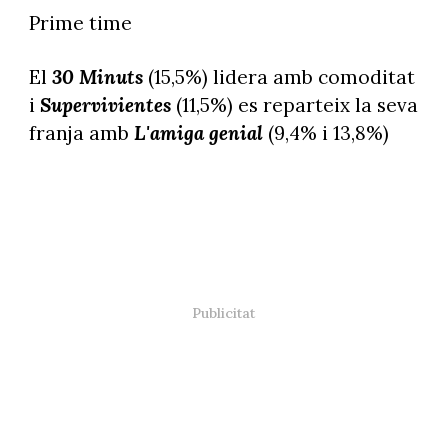
Prime time
El
30 Minuts
(15,5%) lidera amb comoditat
i
Supervivientes
(11,5%) es reparteix la seva
franja amb
L'amiga genial
(9,4% i 13,8%)