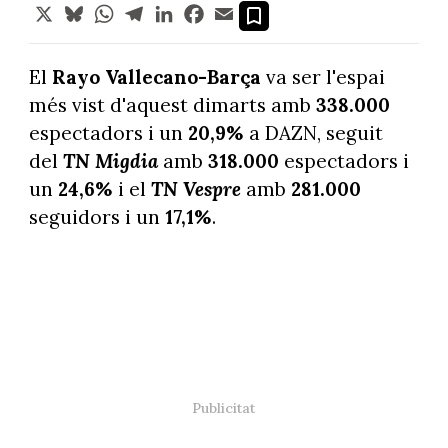
X
Bluesky
WhatsApp
Telegram
LinkedIn
Facebook
Email
El
Rayo Vallecano-Barça
va ser l'espai
més vist d'aquest dimarts amb
338.000
espectadors i un
20,9%
a DAZN, seguit
del
TN Migdia
amb
318.000
espectadors i
un
24,6%
i el
TN Vespre
amb
281.000
seguidors i un
17,1%
.