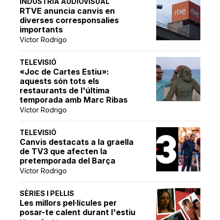
INDÚSTRIA AUDIOVISUAL
RTVE anuncia canvis en
diverses corresponsalies
importants
Víctor Rodrigo
TELEVISIÓ
«Joc de Cartes Estiu»:
aquests són tots els
restaurants de l'última
temporada amb Marc Ribas
Víctor Rodrigo
TELEVISIÓ
Canvis destacats a la graella
de TV3 que afecten la
pretemporada del Barça
Víctor Rodrigo
SÈRIES I PEL·LIS
Les millors pel·lícules per
posar-te calent durant l'estiu