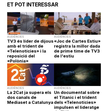
ET POT INTERESSAR
AUDIÈNCIES
AUDIÈNCIES
TV3 és líder de dijous
«Joc de Cartes Estiu»
amb el trident de
registra la millor dada
«Telenotícies» i la
de prime time de TV3
reposició del
de l'estiu
«Polònia»
AUDIÈNCIES
AUDIÈNCIES
La 2Cat ja supera els
Un documental sobre
dos canals de
el Titanic i el trident
Mediaset a Catalunya
dels «Telenotícies»
impulsen el lideratge