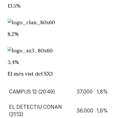
13,5%
8,2%
3,4%
El més vist del SX3
CAMPUS 12 (20:49)
37.000
1,8%
EL DETECTIU CONAN
36.000
1,6%
(21:13)