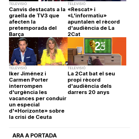
TELEVISIÓ
TELEVISIÓ
Canvis destacats a la
«Rescat» i
graella de TV3 que
«L'informatiu»
afecten la
apuntalen el rècord
pretemporada del
d'audiència de La
Barça
2Cat
TELEVISIÓ
TELEVISIÓ
Iker Jiménez i
La 2Cat bat el seu
Carmen Porter
propi rècord
interrompen
d'audiència dels
d'urgència les
darrers 20 anys
vacances per conduir
un especial
d'«Horizonte» sobre
la crisi de Ceuta
ARA A PORTADA