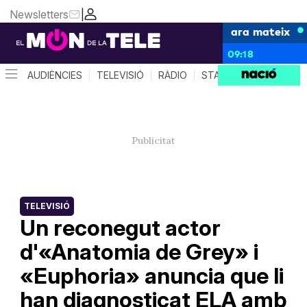
Newsletters
|
ara mateix
09:18
AUDIÈNCIES
TELEVISIÓ
RÀDIO
STAR SYSTEM
QUÈ 
TELEVISIÓ
Un reconegut actor
d'«Anatomia de Grey» i
«Euphoria» anuncia que li
han diagnosticat ELA amb