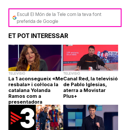
Escull El Món de la Tele com la teva font
preferida de Google
ET POT INTERESSAR
TELEVISIÓ
TELEVISIÓ
La 1 aconsegueix «Me
Canal Red, la televisió
resbala» i col·loca la
de Pablo Iglesias,
catalana Yolanda
aterra a Movistar
Ramos com a
Plus+
presentadora