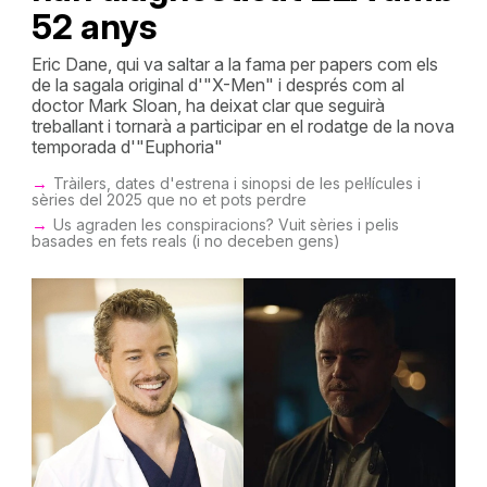
52 anys
Eric Dane, qui va saltar a la fama per papers com els
de la sagala original d'"X-Men" i després com al
doctor Mark Sloan, ha deixat clar que seguirà
treballant i tornarà a participar en el rodatge de la nova
temporada d'"Euphoria"
Tràilers, dates d'estrena i sinopsi de les pel·lícules i
sèries del 2025 que no et pots perdre
Us agraden les conspiracions? Vuit sèries i pelis
basades en fets reals (i no deceben gens)