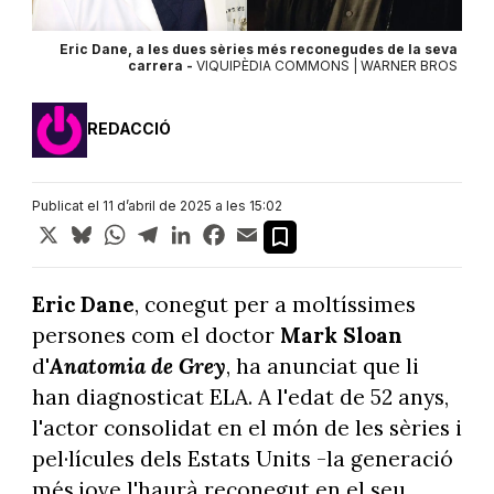
Eric Dane, a les dues sèries més reconegudes de la seva
carrera -
VIQUIPÈDIA COMMONS | WARNER BROS
REDACCIÓ
Publicat el 11 d’abril de 2025 a les 15:02
X
Bluesky
WhatsApp
Telegram
LinkedIn
Facebook
Email
Eric Dane
, conegut per a moltíssimes
persones com el doctor
Mark Sloan
d'
Anatomia de Grey
, ha anunciat que li
han diagnosticat ELA. A l'edat de 52 anys,
l'actor consolidat en el món de les sèries i
pel·lícules dels Estats Units -la generació
més jove l'haurà reconegut en el seu