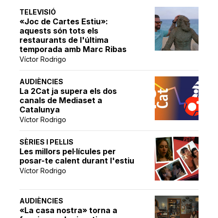
TELEVISIÓ
«Joc de Cartes Estiu»:
aquests són tots els
restaurants de l'última
temporada amb Marc Ribas
Víctor Rodrigo
AUDIÈNCIES
La 2Cat ja supera els dos
canals de Mediaset a
Catalunya
Víctor Rodrigo
SÈRIES I PEL·LIS
Les millors pel·lícules per
posar-te calent durant l'estiu
Víctor Rodrigo
AUDIÈNCIES
«La casa nostra» torna a