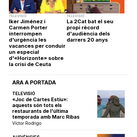
TELEVISIÓ
TELEVISIÓ
Iker Jiménez i
La 2Cat bat el seu
Carmen Porter
propi rècord
interrompen
d'audiència dels
d'urgència les
darrers 20 anys
vacances per conduir
un especial
d'«Horizonte» sobre
la crisi de Ceuta
ARA A PORTADA
TELEVISIÓ
«Joc de Cartes Estiu»:
aquests són tots els
restaurants de l'última
temporada amb Marc Ribas
Víctor Rodrigo