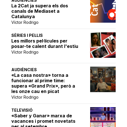
AUDIÈNCIES
La 2Cat ja supera els dos
canals de Mediaset a
Catalunya
Víctor Rodrigo
SÈRIES I PEL·LIS
Les millors pel·lícules per
posar-te calent durant l'estiu
Víctor Rodrigo
AUDIÈNCIES
«La casa nostra» torna a
funcionar al prime time:
supera «Grand Prix», però a
les onze cau en picat
Víctor Rodrigo
TELEVISIÓ
«Saber y Ganar» marxa de
vacances i promet novetats
per al setembre