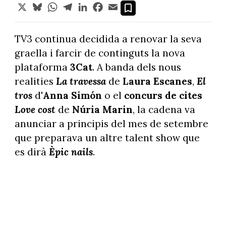
X
Bluesky
WhatsApp
Telegram
LinkedIn
Facebook
Email
TV3 continua decidida a renovar la seva
graella i farcir de continguts la nova
plataforma
3Cat
. A banda dels nous
realities
La travessa
de
Laura Escanes
,
El
tros
d'
Anna Simón
o el
concurs de cites
Love cost
de
Núria Marin
, la cadena va
anunciar a principis del mes de setembre
que preparava un altre talent show que
es dirà
Èpic nails
.