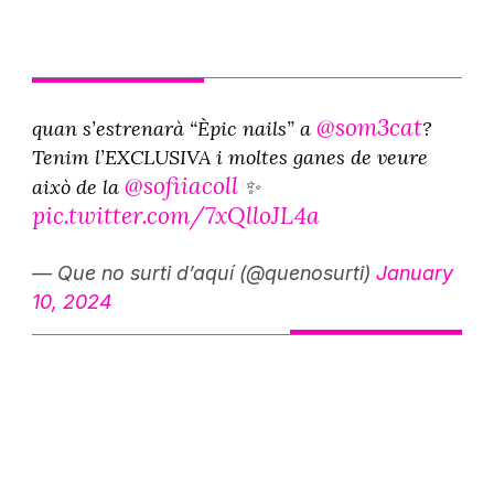
@som3cat
quan s’estrenarà “Èpic nails” a
?
Tenim l’EXCLUSIVA i moltes ganes de veure
@sofiiacoll
això de la
✨
pic.twitter.com/7xQlloJL4a
— Que no surti d’aquí (@quenosurti)
January
10, 2024