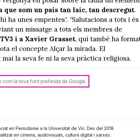
e vergonya en posar sobre la taula un elemen
a que som un país tan laic, tan descregut
.
hi ha unes empentes". "Salutacions a tots i és
nviant un missatge a tots els membres de
TV3 i a Xavier Grasset
, qui també ha forma
sota el concepte Alçar la mirada. El
ai la seva fe ni la seva pràctica religiosa.
le com la teva font preferida de Google
nciat en Periodisme a la Universitat de Vic. Des del 2018
alitzat en cinema, audiovisuals, cultura digital i xarxes.