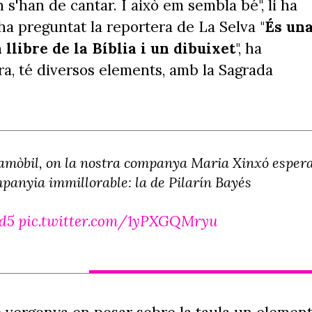
 s'han de cantar. I això em sembla bé", li ha
i ha preguntat la reportera de La Selva "
És un
llibre de la Bíblia i un dibuixet
", ha
ra, té diversos elements, amb la Sagrada
amòbil, on la nostra companya Maria Xinxó esper
panyia immillorable: la de Pilarín Bayés
vd5
pic.twitter.com/1yPXGQMryu