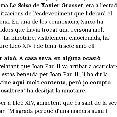
rama
La Selva
de
Xavier Grasset
, era a l'estad
litzacions de l'esdeveniment que liderarà el
lona. En una de les connexions, Xinxó ha
ctadors que havia trobat una persona molt
. La ninotaire, visiblement emocionada, ha
re Lleó XIV i de tenir tracte amb ell.
r això. A casa seva, en alguna ocasió
relatant que Joan Pau II va arribar a acariciar-
estàs beneïda per Joan Pau II", li ha dit la
o vinc aquí molt contenta, però jo compto
nosaltres
", ha desitjat la ninotaire.
er a Lleó XIV, admetent que és sant de la se
ular. "M'agrada perquè d'una manera suau i