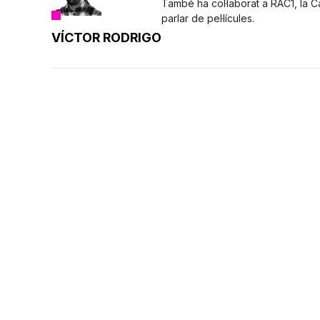
També ha col·laborat a RAC1, la 
parlar de pel·lícules.
VÍCTOR RODRIGO