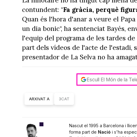
La ninotaire no ha tingut cap mena d
contundent: "
Fa gràcia, perquè figur
Quan és l'hora d'anar a veure el Papa 
un dia bonic", ha sentenciat Bayés, e
l'equip del programa de les tardes de
part dels vídeos de l'acte de l'estadi, 
presentador de La Selva no ha amagat m
Escull El Món de la Te
ARXIVAT A
3CAT
Nascut el 1995 a Barcelona i llice
forma part de
Nació
i s'ha especi