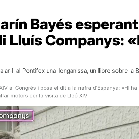
rín Bayés esperant 
adi Lluís Companys: 
lar-li al Pontífex una llonganissa, un llibre sobre la B
 XIV al Congrés i posa el dit a la nafra d'Espanya: «Hi ha
ar motors per la visita de Lleó XIV