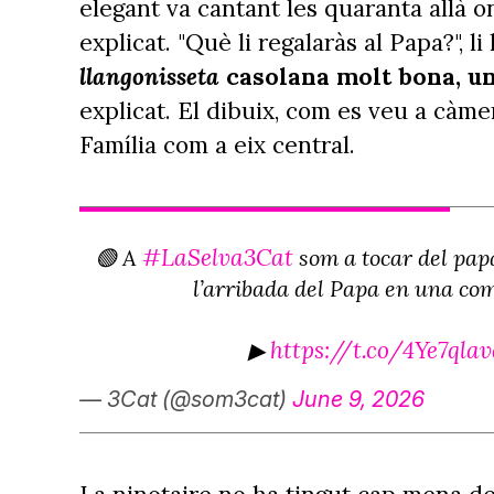
elegant va cantant les quaranta allà on
explicat. "Què li regalaràs al Papa?", l
llangonisseta
casolana molt bona, un 
explicat. El dibuix, com es veu a càme
Família com a eix central.
#LaSelva3Cat
🟢 A
som a tocar del pap
l’arribada del Papa en una com
https://t.co/4Ye7qla
▶
— 3Cat (@som3cat)
June 9, 2026