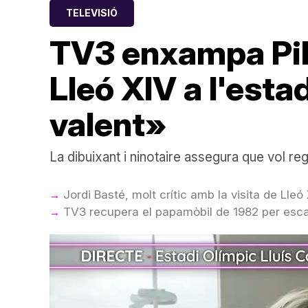
TELEVISIÓ
TV3 enxampa Pila
Lleó XIV a l'est
valent»
La dibuixant i ninotaire assegura que vol rega
Jordi Basté, molt crític amb la visita de Lleó
TV3 recupera el papamòbil de 1982 per escalf