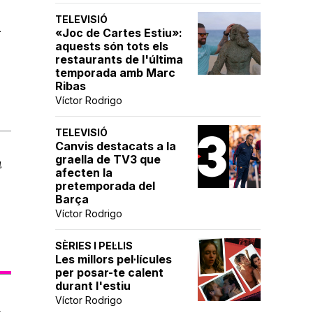
TELEVISIÓ
a
«Joc de Cartes Estiu»:
aquests són tots els
restaurants de l'última
temporada amb Marc
Ribas
Víctor Rodrigo
TELEVISIÓ
Canvis destacats a la
graella de TV3 que
a
afecten la
pretemporada del
Barça
Víctor Rodrigo
SÈRIES I PEL·LIS
Les millors pel·lícules
per posar-te calent
durant l'estiu
Víctor Rodrigo