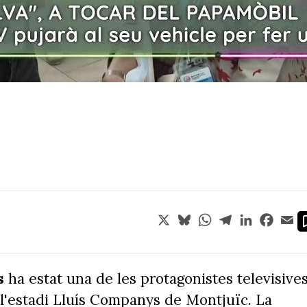
X
Bluesky
WhatsApp
Telegram
LinkedIn
Face
Em
s
ha estat una de les protagonistes televisive
 a l'estadi Lluís Companys de Montjuïc. La