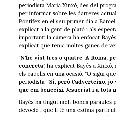
periodista Maria Xinxó, des del prog
per informar sobre les darreres actua
Pontífex en el seu primer dia a Barce
explicat a la gent de plató i als espe
important: la càmera ha enfocat Bayés
explicat que tenia moltes ganes de veu
"
N'he vist tres o quatre. A Roma, pe
concreta
", ha explicat Bayés a Xinxó, 
els cabells en una ocasió. "O sigui que 
periodista. "
Sí, però t'adverteixo, j
que em beneeixi Jesucrist i a tots 
Bayés ha tingut molt bones paraules p
devoció i que li té una estima partic