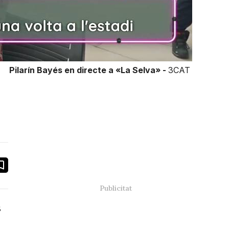
Pilarín Bayés en directe a «La Selva» -
3CAT
book
ail
s