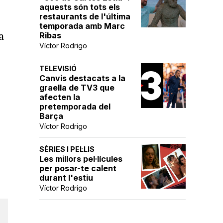
aquests són tots els
restaurants de l'última
temporada amb Marc
a
Ribas
Víctor Rodrigo
TELEVISIÓ
Canvis destacats a la
graella de TV3 que
afecten la
pretemporada del
Barça
Víctor Rodrigo
SÈRIES I PEL·LIS
Les millors pel·lícules
per posar-te calent
durant l'estiu
Víctor Rodrigo