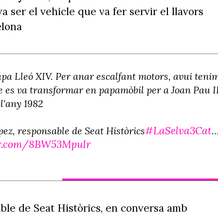
ser el vehicle que va fer servir el llavors
elona
pa Lleó XIV. Per anar escalfant motors, avui teni
e es va transformar en papamòbil per a Joan Pau I
l'any 1982
#LaSelva3Cat
ez, responsable de Seat Històrics
ter.com/8BW53MpuIr
le de Seat Històrics, en conversa amb