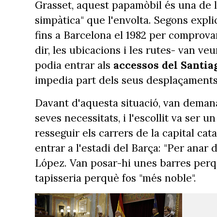
Grasset, aquest papamòbil és una de les
simpàtica" que l'envolta. Segons expli
fins a Barcelona el 1982 per comprovar
dir, les ubicacions i les rutes- van ve
podia entrar als
accessos del Santia
impedia part dels seus desplaçament
Davant d'aquesta situació, van demana
seves necessitats, i l'escollit va ser 
resseguir els carrers de la capital cat
entrar a l'estadi del Barça: "Per anar d
López. Van posar-hi unes barres perqu
tapisseria perquè fos "més noble".