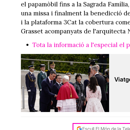
el papamòbil fins a la Sagrada Família
una missa i finalment la benedicció de
i la plataforma 3Cat la cobertura com
Grasset acompanyats de l'arquitecta Nú
Tota la informació a l'especial el
Viatge
Escull El Món de la Te