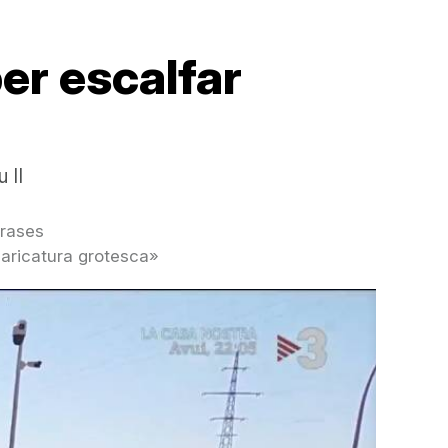
er escalfar
 II
frases
caricatura grotesca»