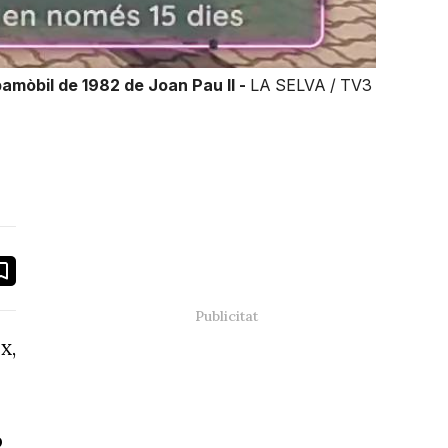
amòbil de 1982 de Joan Pau II -
LA SELVA / TV3
book
ail
x,
b