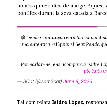
només quinze dies de marge. Aquest va 
pontífex durant la seva estada a Barc
🟢 Demà Catalunya rebrà la visita del pa
una autèntica relíquia: el Seat Panda qu
Per parlar-ne, ens acompanya Isidre Lóp
pic.twit
— 3Cat (@som3cat)
June 8, 2026
Tal com relata
Isidre López,
responsab