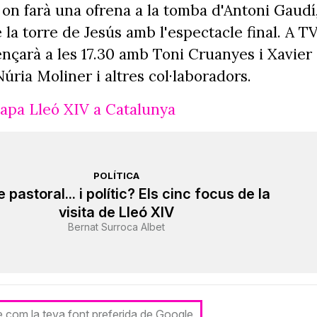
, on farà una ofrena a la tomba d'Antoni Gaudí
 la torre de Jesús amb l'espectacle final. A T
ençarà a les 17.30 amb Toni Cruanyes i Xavier
ria Moliner i altres col·laboradors.
 papa Lleó XIV a Catalunya
POLÍTICA
 pastoral... i polític? Els cinc focus de la
visita de Lleó XIV
Bernat Surroca Albet
le com la teva font preferida de Google