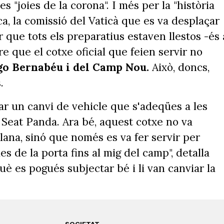
 "joies de la corona". I més per la "història
ca, la comissió del Vaticà que es va desplaçar
 que tots els preparatius estaven llestos -és 
ure que el cotxe oficial que feien servir no
go Bernabéu i del Camp Nou.
Això, doncs,
s.
r un canvi de vehicle que s'adeqües a les
un Seat Panda. Ara bé, aquest cotxe no va
alana, sinó que només es va fer servir per
es de la porta fins al mig del camp", detalla
è es pogués subjectar bé i li van canviar la
SOCIETAT