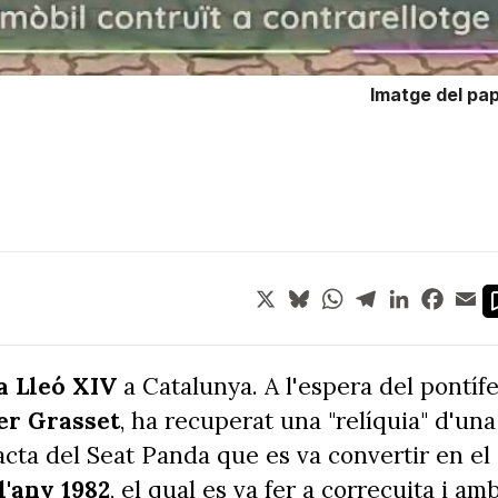
Imatge del pap
X
Bluesky
WhatsApp
Telegram
LinkedIn
Face
Em
a Lleó XIV
a Catalunya. A l'espera del pontífe
er Grasset
, ha recuperat una "relíquia" d'una
tracta del Seat Panda que es va convertir en el
l'any 1982
, el qual es va fer a correcuita i am