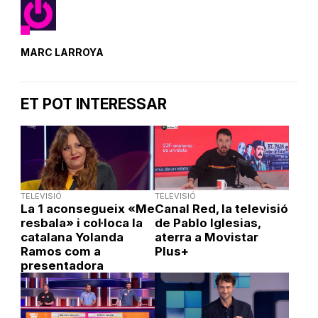
MARC LARROYA
ET POT INTERESSAR
TELEVISIÓ
TELEVISIÓ
La 1 aconsegueix «Me
Canal Red, la televisió
resbala» i col·loca la
de Pablo Iglesias,
catalana Yolanda
aterra a Movistar
Ramos com a
Plus+
presentadora