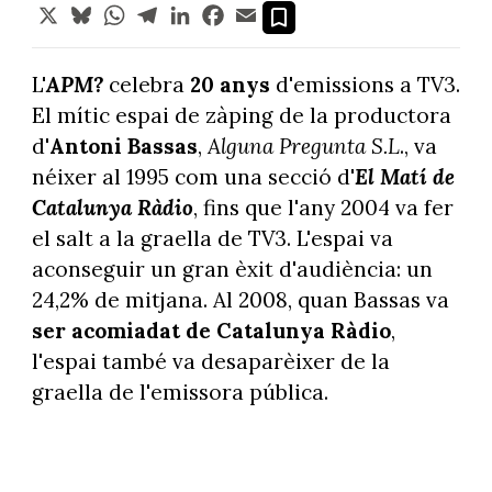
X
Bluesky
WhatsApp
Telegram
LinkedIn
Facebook
Email
L'
APM?
celebra
20 anys
d'emissions a TV3.
El mític espai de zàping de la productora
d'
Antoni Bassas
,
Alguna Pregunta S.L
., va
néixer al 1995 com una secció d'
El Matí de
Catalunya Ràdio
, fins que l'any 2004 va fer
el salt a la graella de TV3. L'espai va
aconseguir un gran èxit d'audiència: un
24,2% de mitjana. Al 2008, quan Bassas va
ser acomiadat de Catalunya Ràdio
,
l'espai també va desaparèixer de la
graella de l'emissora pública.