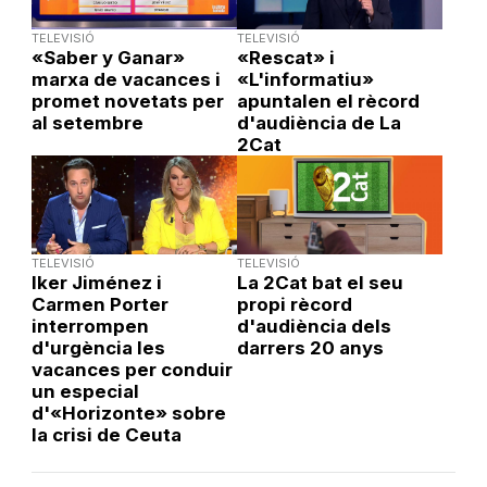
TELEVISIÓ
TELEVISIÓ
«Saber y Ganar»
«Rescat» i
marxa de vacances i
«L'informatiu»
promet novetats per
apuntalen el rècord
al setembre
d'audiència de La
2Cat
TELEVISIÓ
TELEVISIÓ
Iker Jiménez i
La 2Cat bat el seu
Carmen Porter
propi rècord
interrompen
d'audiència dels
d'urgència les
darrers 20 anys
vacances per conduir
un especial
d'«Horizonte» sobre
la crisi de Ceuta