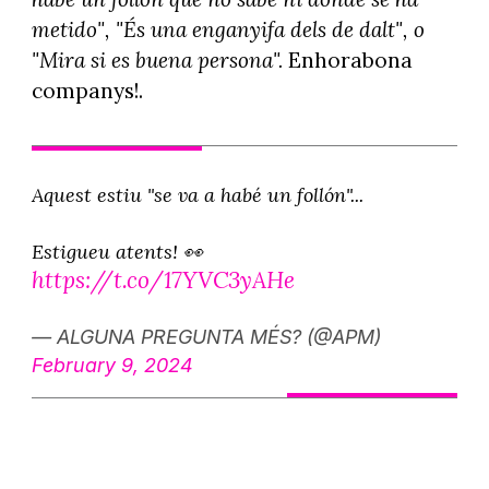
metido", "És una enganyifa dels de dalt", o
"Mira si es buena persona".
Enhorabona
companys!.
Aquest estiu "se va a habé un follón"...
Estigueu atents! 👀
https://t.co/17YVC3yAHe
— ALGUNA PREGUNTA MÉS? (@APM)
February 9, 2024