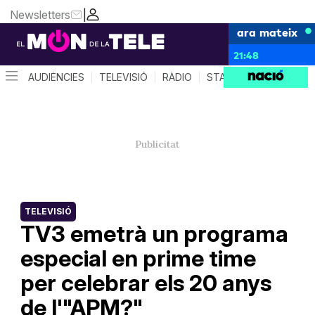
Newsletters
|
ara mateix
21:48
AUDIÈNCIES
TELEVISIÓ
RÀDIO
STAR SYSTEM
QUÈ 
TELEVISIÓ
TV3 emetrà un programa
especial en prime time
per celebrar els 20 anys
de l'"APM?"