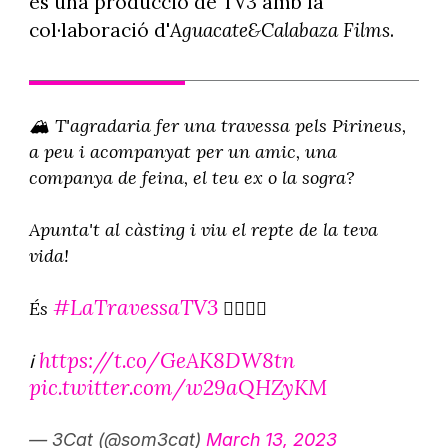
és una producció de TV3 amb la
col·laboració d'
Aguacate&Calabaza Films
.
🏔 T'agradaria fer una travessa pels Pirineus,
a peu i acompanyat per un amic, una
companya de feina, el teu ex o la sogra?
Apunta't al càsting i viu el repte de la teva
vida!
#LaTravessaTV3
És
🏃‍♀️🚴‍♂️
https://t.co/GeAK8DW8tn
ℹ
pic.twitter.com/w29aQHZyKM
— 3Cat (@som3cat)
March 13, 2023