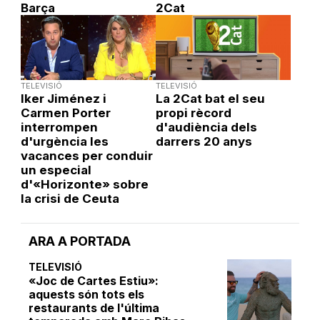
Barça
2Cat
TELEVISIÓ
TELEVISIÓ
Iker Jiménez i
La 2Cat bat el seu
Carmen Porter
propi rècord
interrompen
d'audiència dels
d'urgència les
darrers 20 anys
vacances per conduir
un especial
d'«Horizonte» sobre
la crisi de Ceuta
ARA A PORTADA
TELEVISIÓ
«Joc de Cartes Estiu»:
aquests són tots els
restaurants de l'última