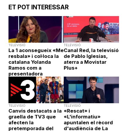
ET POT INTERESSAR
TELEVISIÓ
TELEVISIÓ
La 1 aconsegueix «Me
Canal Red, la televisió
resbala» i col·loca la
de Pablo Iglesias,
catalana Yolanda
aterra a Movistar
Ramos com a
Plus+
presentadora
TELEVISIÓ
TELEVISIÓ
Canvis destacats a la
«Rescat» i
graella de TV3 que
«L'informatiu»
afecten la
apuntalen el rècord
pretemporada del
d'audiència de La