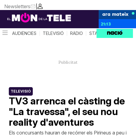
Newsletters
|
ara mateix
21:13
AUDIÈNCIES
TELEVISIÓ
RÀDIO
STAR SYSTEM
QUÈ 
TELEVISIÓ
TV3 arrenca el càsting de
"La travessa", el seu nou
reality d'aventures
Els concursants hauran de recórrer els Pirineus a peu i