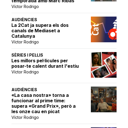
temporada amb Marc Ribas
Víctor Rodrigo
AUDIÈNCIES
La 2Cat ja supera els dos
canals de Mediaset a
Catalunya
Víctor Rodrigo
SÈRIES I PEL·LIS
Les millors pel·lícules per
posar-te calent durant l'estiu
Víctor Rodrigo
AUDIÈNCIES
«La casa nostra» torna a
funcionar al prime time:
supera «Grand Prix», però a
les onze cau en picat
Víctor Rodrigo