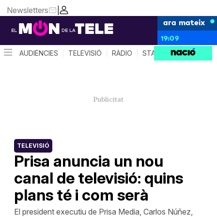
Newsletters
|
ara mateix
19:09
AUDIÈNCIES
TELEVISIÓ
RÀDIO
STAR SYSTEM
QUÈ 
TELEVISIÓ
Prisa anuncia un nou
canal de televisió: quins
plans té i com serà
El president executiu de Prisa Media, Carlos Núñez,