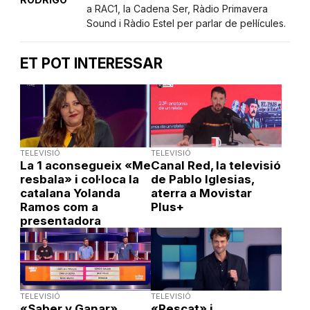
a RAC1, la Cadena Ser, Ràdio Primavera
Sound i Ràdio Estel per parlar de pel·lícules.
ET POT INTERESSAR
TELEVISIÓ
TELEVISIÓ
La 1 aconsegueix «Me
Canal Red, la televisió
resbala» i col·loca la
de Pablo Iglesias,
catalana Yolanda
aterra a Movistar
Ramos com a
Plus+
presentadora
TELEVISIÓ
TELEVISIÓ
«Saber y Ganar»
«Rescat» i