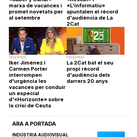
marxa de vacances i
«L'informatiu»
promet novetats per
apuntalen el rècord
al setembre
d'audiència de La
2Cat
TELEVISIÓ
TELEVISIÓ
Iker Jiménez i
La 2Cat bat el seu
Carmen Porter
propi rècord
interrompen
d'audiència dels
d'urgència les
darrers 20 anys
vacances per conduir
un especial
d'«Horizonte» sobre
la crisi de Ceuta
ARA A PORTADA
INDÚSTRIA AUDIOVISUAL