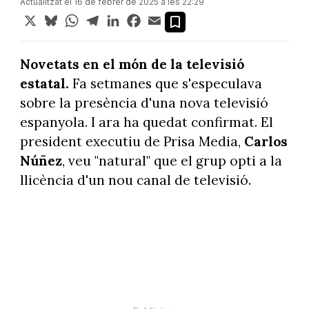
Actualitzat el 16 de febrer de 2025 a les 22:29
X
Bluesky
WhatsApp
Telegram
LinkedIn
Facebook
Email
Novetats en el món de la televisió
estatal.
Fa setmanes que s'especulava
sobre la presència d'una nova televisió
espanyola. I ara ha quedat confirmat. El
president executiu de Prisa Media,
Carlos
Núñez
, veu "natural" que el grup opti a la
llicència d'un nou canal de televisió.