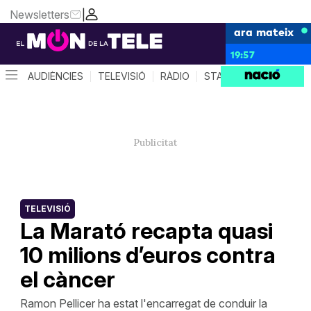
Newsletters
|
ara mateix
19:57
AUDIÈNCIES
TELEVISIÓ
RÀDIO
STAR SYSTEM
QUÈ 
TELEVISIÓ
La Marató recapta quasi
10 milions d’euros contra
el càncer
Ramon Pellicer ha estat l'encarregat de conduir la