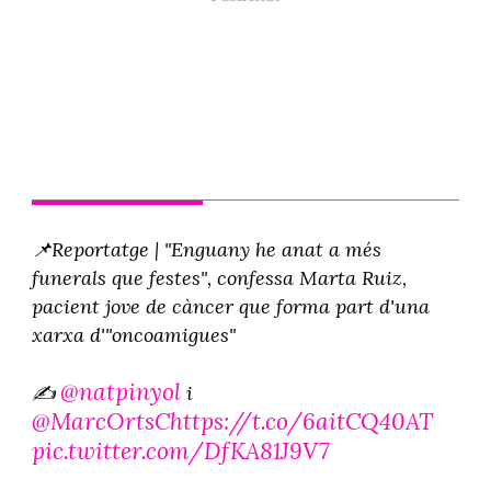
📌Reportatge | "Enguany he anat a més
funerals que festes", confessa Marta Ruiz,
pacient jove de càncer que forma part d'una
xarxa d'"oncoamigues"
@natpinyol
✍️
i
@MarcOrtsC
https://t.co/6aitCQ40AT
pic.twitter.com/DfKA81J9V7