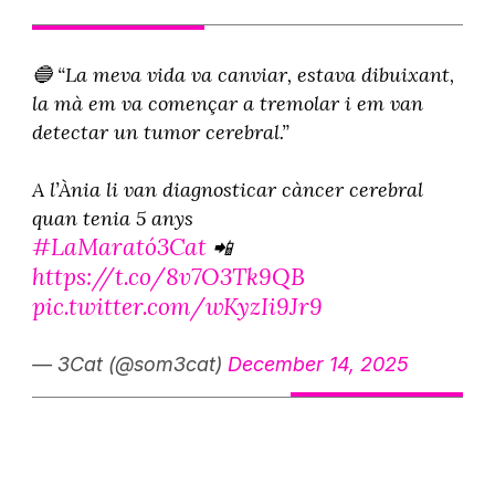
🔵 “La meva vida va canviar, estava dibuixant,
la mà em va començar a tremolar i em van
detectar un tumor cerebral.”
A l’Ània li van diagnosticar càncer cerebral
quan tenia 5 anys
#LaMarató3Cat
📲
https://t.co/8v7O3Tk9QB
pic.twitter.com/wKyzIi9Jr9
— 3Cat (@som3cat)
December 14, 2025