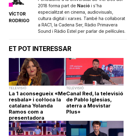
2018 forma part de
Nació
i s'ha
especialitzat en cinema, audiovisuals,
VÍCTOR
cultura digital i xarxes. També ha col·laborat
RODRIGO
a RAC1, la Cadena Ser, Ràdio Primavera
Sound i Ràdio Estel per parlar de pel·lícules.
ET POT INTERESSAR
TELEVISIÓ
TELEVISIÓ
La 1 aconsegueix «Me
Canal Red, la televisió
resbala» i col·loca la
de Pablo Iglesias,
catalana Yolanda
aterra a Movistar
Ramos com a
Plus+
presentadora