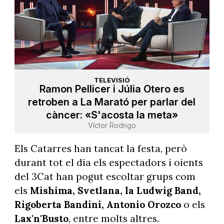
TELEVISIÓ
Ramon Pellicer i Júlia Otero es
retroben a La Marató per parlar del
càncer: «S'acosta la meta»
Víctor Rodrigo
Els Catarres han tancat la festa, però
durant tot el dia els espectadors i oients
del 3Cat han pogut escoltar grups com
els
Mishima, Svetlana, la Ludwig Band,
Rigoberta Bandini, Antonio Orozco
o els
Lax'n'Busto
, entre molts altres.