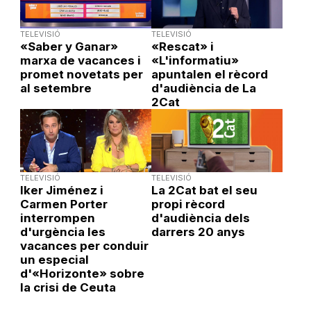
TELEVISIÓ
TELEVISIÓ
«Saber y Ganar»
«Rescat» i
marxa de vacances i
«L'informatiu»
promet novetats per
apuntalen el rècord
al setembre
d'audiència de La
2Cat
TELEVISIÓ
TELEVISIÓ
Iker Jiménez i
La 2Cat bat el seu
Carmen Porter
propi rècord
interrompen
d'audiència dels
d'urgència les
darrers 20 anys
vacances per conduir
un especial
d'«Horizonte» sobre
la crisi de Ceuta