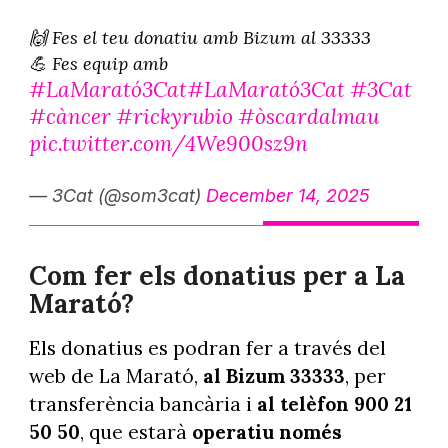
🙌 Fes el teu donatiu amb Bizum al 33333
💪 Fes equip amb
#LaMarató3Cat
#LaMarató3Cat
#3Cat
#càncer
#rickyrubio
#òscardalmau
pic.twitter.com/4We900sz9n
— 3Cat (@som3cat)
December 14, 2025
Com fer els donatius per a La
Marató?
Els donatius es podran fer a través del
web de La Marató,
al Bizum 33333
, per
transferència bancària i
al telèfon 900 21
50 50
, que estarà
operatiu només