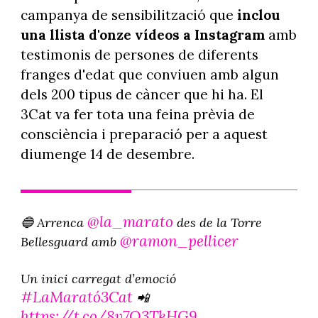
campanya de sensibilització que
inclou
una llista d'onze vídeos a Instagram
amb
testimonis de persones de diferents
franges d'edat que conviuen amb algun
dels 200 tipus de càncer que hi ha. El
3Cat va fer tota una feina prèvia de
consciència i preparació per a aquest
diumenge 14 de desembre.
@la_marato
🔵 Arrenca
des de la Torre
@ramon_pellicer
Bellesguard amb
Un inici carregat d’emoció
#LaMarató3Cat
📲
https://t.co/8v7O3TkHG9