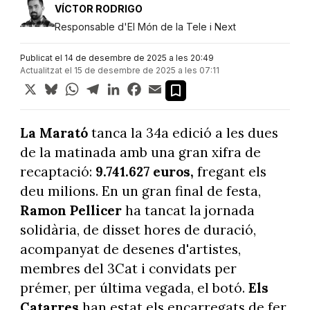
VÍCTOR RODRIGO
Responsable d'El Món de la Tele i Next
Publicat el 14 de desembre de 2025 a les 20:49
Actualitzat el 15 de desembre de 2025 a les 07:11
X
Bluesky
WhatsApp
Telegram
LinkedIn
Facebook
Email
La Marató
tanca la 34a edició a les dues
de la matinada amb una gran xifra de
recaptació:
9.741.627 euros,
fregant els
deu milions. En un gran final de festa,
Ramon Pellicer
ha tancat la jornada
solidària, de disset hores de duració,
acompanyat de desenes d'artistes,
membres del 3Cat i convidats per
prémer, per última vegada, el botó.
Els
Catarres
han estat els encarregats de fer