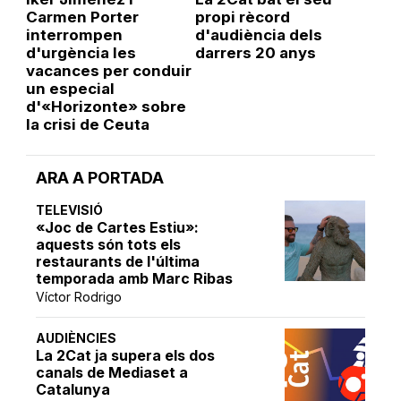
Carmen Porter
propi rècord
interrompen
d'audiència dels
d'urgència les
darrers 20 anys
vacances per conduir
un especial
d'«Horizonte» sobre
la crisi de Ceuta
ARA A PORTADA
TELEVISIÓ
«Joc de Cartes Estiu»:
aquests són tots els
restaurants de l'última
temporada amb Marc Ribas
Víctor Rodrigo
AUDIÈNCIES
La 2Cat ja supera els dos
canals de Mediaset a
Catalunya