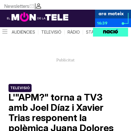
Newsletters
|
ara mateix
16:39
AUDIÈNCIES
TELEVISIÓ
RÀDIO
STAR SYSTEM
QUÈ 
TELEVISIÓ
L'"APM?" torna a TV3
amb Joel Díaz i Xavier
Trias responent la
polèmica Juana Dolores