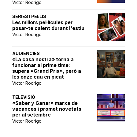
Víctor Rodrigo
SÈRIES I PEL·LIS
Les millors pel·lícules per
posar-te calent durant l'estiu
Víctor Rodrigo
AUDIÈNCIES
«La casa nostra» torna a
funcionar al prime time:
supera «Grand Prix», però a
les onze cau en picat
Víctor Rodrigo
TELEVISIÓ
«Saber y Ganar» marxa de
vacances i promet novetats
per al setembre
Víctor Rodrigo