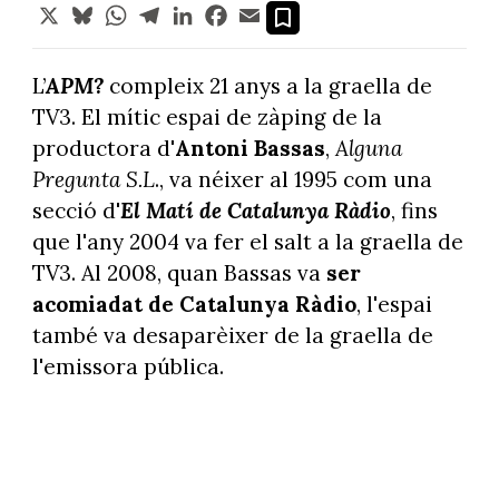
X
Bluesky
WhatsApp
Telegram
LinkedIn
Facebook
Email
L’
APM?
compleix 21 anys a la graella de
TV3. El mític espai de zàping de la
productora d'
Antoni Bassas
,
Alguna
Pregunta S.L
., va néixer al 1995 com una
secció d'
El Matí de Catalunya Ràdio
, fins
que l'any 2004 va fer el salt a la graella de
TV3. Al 2008, quan Bassas va
ser
acomiadat de Catalunya Ràdio
, l'espai
també va desaparèixer de la graella de
l'emissora pública.