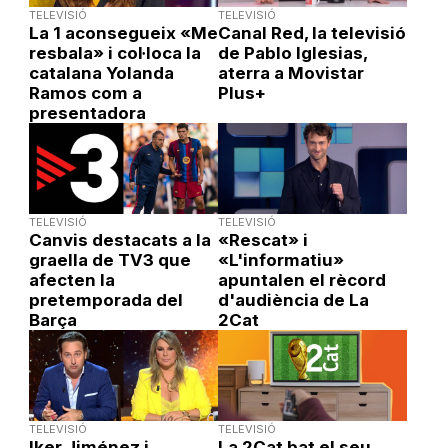
TELEVISIÓ
TELEVISIÓ
La 1 aconsegueix «Me
Canal Red, la televisió
resbala» i col·loca la
de Pablo Iglesias,
catalana Yolanda
aterra a Movistar
Ramos com a
Plus+
presentadora
TELEVISIÓ
TELEVISIÓ
Canvis destacats a la
«Rescat» i
graella de TV3 que
«L'informatiu»
afecten la
apuntalen el rècord
pretemporada del
d'audiència de La
Barça
2Cat
TELEVISIÓ
TELEVISIÓ
Iker Jiménez i
La 2Cat bat el seu