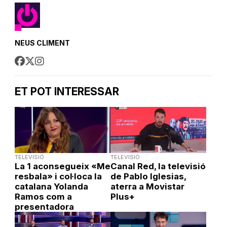
NEUS CLIMENT
ET POT INTERESSAR
TELEVISIÓ
TELEVISIÓ
La 1 aconsegueix «Me
Canal Red, la televisió
resbala» i col·loca la
de Pablo Iglesias,
catalana Yolanda
aterra a Movistar
Ramos com a
Plus+
presentadora