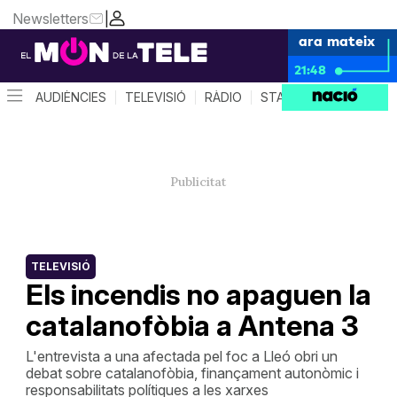
Newsletters
|
ara mateix
21:48
AUDIÈNCIES
TELEVISIÓ
RÀDIO
STAR SYSTEM
QUÈ 
TELEVISIÓ
Els incendis no apaguen la
catalanofòbia a Antena 3
L'entrevista a una afectada pel foc a Lleó obri un
debat sobre catalanofòbia, finançament autonòmic i
responsabilitats polítiques a les xarxes