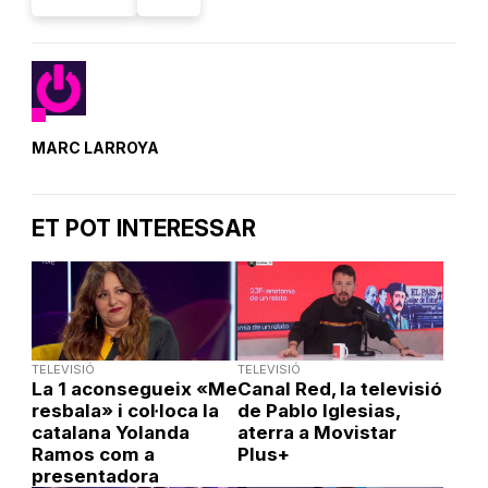
MARC LARROYA
ET POT INTERESSAR
TELEVISIÓ
TELEVISIÓ
La 1 aconsegueix «Me
Canal Red, la televisió
resbala» i col·loca la
de Pablo Iglesias,
catalana Yolanda
aterra a Movistar
Ramos com a
Plus+
presentadora