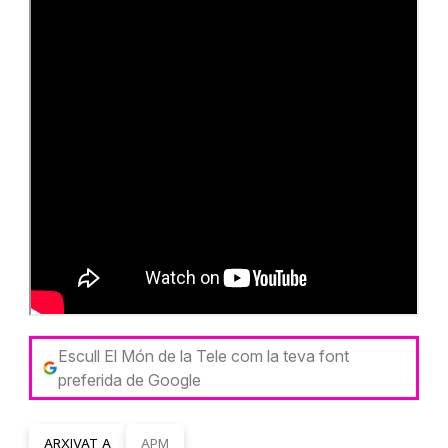
Escull El Món de la Tele com la teva font
preferida de Google
ARXIVAT A
APM