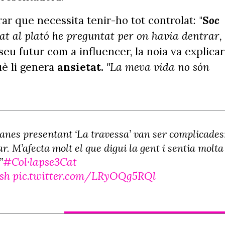
r que necessita tenir-ho tot controlat: "
Soc
at al plató he preguntat per on havia dentrar,
eu futur com a influencer, la noia va explicar
è li genera
ansietat.
"La meva vida no són
anes presentant ‘La travessa’ van ser complicades
r. M’afecta molt el que digui la gent i sentia molta
#Col·lapse3Cat
”
zsh
pic.twitter.com/LRyOQg5RQl