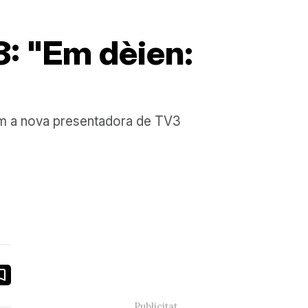
3: "Em dèien:
 com a nova presentadora de TV3
book
ail