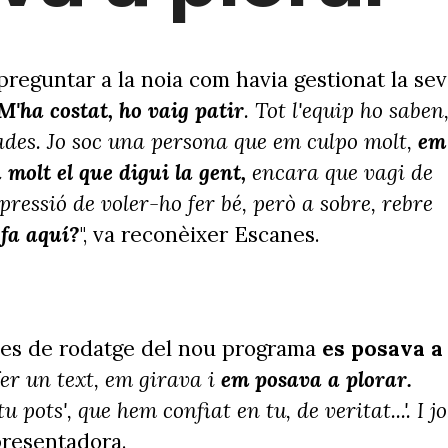
reguntar a la noia com havia gestionat la sev
M'ha costat, ho vaig patir
. Tot l'equip ho saben
ades. Jo soc una persona que em culpo molt,
em
 molt el que digui la gent,
encara que vagi de
ressió de voler-ho fer bé, però a sobre, rebre
fa aquí?
", va reconèixer Escanes.
Laura Escanes a "La travess
dies de rodatge del nou programa
es posava a
er un text, em girava i
em posava a plorar.
 pots', que hem confiat en tu, de veritat...'. I jo
 presentadora.