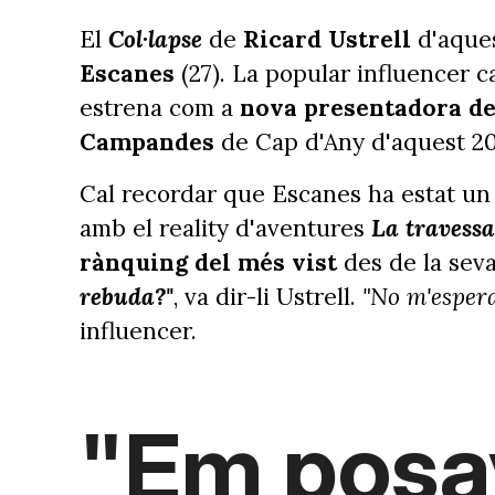
El
Col·lapse
de
Ricard Ustrell
d'aques
Escanes
(27). La popular influencer ca
estrena com a
nova presentadora d
Campandes
de Cap d'Any d'aquest 20
Cal recordar que Escanes ha estat un 
amb el reality d'aventures
La travessa
rànquing del més vist
des de la sev
rebuda?"
, va dir-li Ustrell.
"No m'esper
influencer.
"Em posav