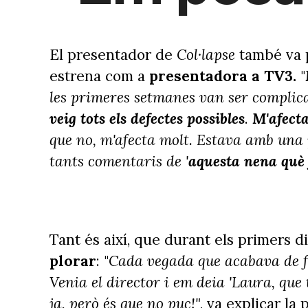
El presentador de
Col·lapse
també va p
estrena com a
presentadora a TV3.
"
les primeres setmanes van ser complic
veig tots els defectes possibles
.
M'afecta
que no, m'afecta molt. Estava amb una p
tants comentaris de '
aquesta nena què 
Tant és així, que durant els primers 
plorar
: "
Cada vegada que acabava de f
Venia el director i em deia 'Laura, que tu
ja, però és que no puc!"
, va explicar la