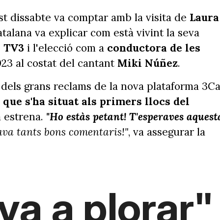
t dissabte va comptar amb la visita de
Laura
talana va explicar com està vivint la seva
e TV3
i l'elecció com a
conductora de les
23 al costat del cantant
Miki Núñez
.
dels grans reclams de la nova plataforma 3Ca
que s'ha situat als primers llocs del
a estrena.
"Ho estàs petant! T'esperaves aquest
ava tants bons comentaris!"
, va assegurar la
a a plorar"