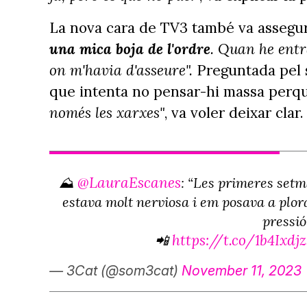
La nova cara de TV3 també va assegura
una mica boja de l'ordre
. Quan he entr
on m'havia d'asseure".
Preguntada pel s
que intenta no pensar-hi massa perqu
només les xarxes"
, va voler deixar clar.
@LauraEscanes
⛰
: “Les primeres setm
estava molt nerviosa i em posava a plora
pressió
https://t.co/1b4Ixdj
📲
— 3Cat (@som3cat)
November 11, 2023