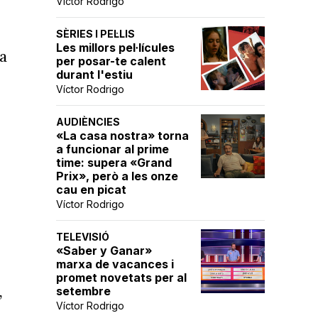
Víctor Rodrigo
SÈRIES I PEL·LIS
Les millors pel·lícules
a
per posar-te calent
durant l'estiu
,
Víctor Rodrigo
AUDIÈNCIES
«La casa nostra» torna
a funcionar al prime
time: supera «Grand
Prix», però a les onze
cau en picat
Víctor Rodrigo
a"
TELEVISIÓ
«Saber y Ganar»
marxa de vacances i
promet novetats per al
,
setembre
Víctor Rodrigo