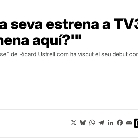
la seva estrena a TV
nena aquí?'"
lapse" de Ricard Ustrell com ha viscut el seu debut
X
Bluesky
WhatsApp
Telegram
LinkedIn
Face
Em