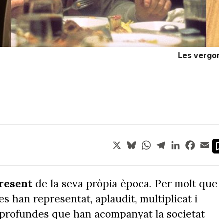
Les vergon
X
Bluesky
WhatsApp
Telegram
LinkedIn
Face
Em
present
de la seva pròpia època. Per molt que
les han representat, aplaudit, multiplicat i
 profundes que han acompanyat la societat