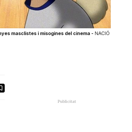
yes masclistes i misogines del cinema -
NACIÓ
book
ail