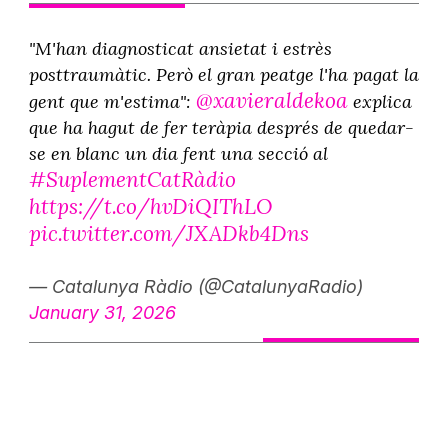
"M'han diagnosticat ansietat i estrès
posttraumàtic. Però el gran peatge l'ha pagat la
@xavieraldekoa
gent que m'estima":
explica
que ha hagut de fer teràpia després de quedar-
se en blanc un dia fent una secció al
#SuplementCatRàdio
https://t.co/hvDiQIThLO
pic.twitter.com/JXADkb4Dns
— Catalunya Ràdio (@CatalunyaRadio)
January 31, 2026