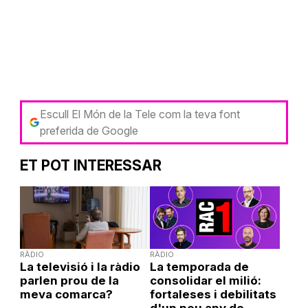
Escull El Món de la Tele com la teva font
preferida de Google
ET POT INTERESSAR
RÀDIO
RÀDIO
La televisió i la ràdio
La temporada de
parlen prou de la
consolidar el milió:
meva comarca?
fortaleses i debilitats
d'un nou any de