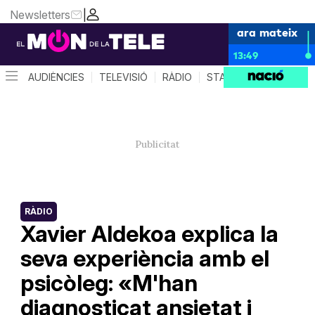
Newsletters
|
ara mateix
13:49
AUDIÈNCIES
TELEVISIÓ
RÀDIO
STAR SYSTEM
QUÈ 
RÀDIO
Xavier Aldekoa explica la
seva experiència amb el
psicòleg: «M'han
diagnosticat ansietat i