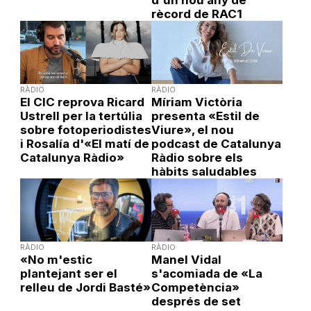
rècord de RAC1
RÀDIO
RÀDIO
El CIC reprova Ricard
Míriam Victòria
Ustrell per la tertúlia
presenta «Estil de
sobre fotoperiodistes
Viure», el nou
i Rosalía d'«El matí de
podcast de Catalunya
Catalunya Ràdio»
Ràdio sobre els
hàbits saludables
RÀDIO
RÀDIO
«No m'estic
Manel Vidal
plantejant ser el
s'acomiada de «La
relleu de Jordi Basté»
Competència»
després de set