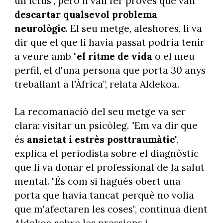
un ictus", però li van fer proves que van
descartar qualsevol problema
neurològic
. El seu metge, aleshores, li va
dir que el que li havia passat podria tenir
a veure amb "
el ritme de vida
o el meu
perfil, el d'una persona que porta 30 anys
treballant a l'Àfrica", relata Aldekoa.
La recomanació del seu metge va ser
clara: visitar un psicòleg. "Em va dir que
és
ansietat i estrès posttraumàtic
",
explica el periodista sobre el diagnòstic
que li va donar el professional de la salut
mental. "És com si hagués obert una
porta que havia tancat perquè no volia
que m'afectaren les coses", continua dient
Aldekoa sobre les pressions i