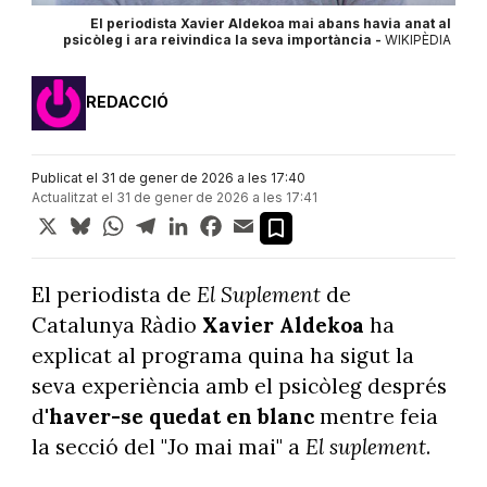
El periodista Xavier Aldekoa mai abans havia anat al
psicòleg i ara reivindica la seva importància -
WIKIPÈDIA
REDACCIÓ
Publicat el 31 de gener de 2026 a les 17:40
Actualitzat el 31 de gener de 2026 a les 17:41
X
Bluesky
WhatsApp
Telegram
LinkedIn
Facebook
Email
El periodista de
El Suplement
de
Catalunya Ràdio
Xavier Aldekoa
ha
explicat al programa quina ha sigut la
seva experiència amb el psicòleg després
d'
haver-se quedat en blanc
mentre feia
la secció del "Jo mai mai" a
El suplement
.