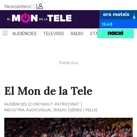
Newsletters
|
ara mateix
15:48
AUDIÈNCIES
TELEVISIÓ
RÀDIO
STAR SYSTEM
QUÈ 
El Mon de la Tele
AUDIÈNCIES
CONTINGUT PATROCINAT
INDÚSTRIA AUDIOVISUAL
RÀDIO
SÈRIES I PEL·LIS