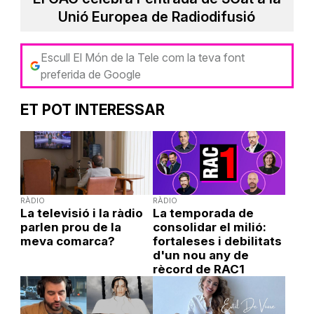
Unió Europea de Radiodifusió
Escull El Món de la Tele com la teva font
preferida de Google
ET POT INTERESSAR
RÀDIO
RÀDIO
La televisió i la ràdio
La temporada de
parlen prou de la
consolidar el milió:
meva comarca?
fortaleses i debilitats
d'un nou any de
rècord de RAC1