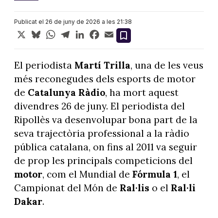
Publicat el 26 de juny de 2026 a les 21:38
X
Bluesky
WhatsApp
Telegram
LinkedIn
Facebook
Email
El periodista
Martí Trilla
, una de les veus
més reconegudes dels esports de motor
de
Catalunya Ràdio
, ha mort aquest
divendres 26 de juny. El periodista del
Ripollès va desenvolupar bona part de la
seva trajectòria professional a la ràdio
pública catalana, on fins al 2011 va seguir
de prop les principals competicions del
motor
, com el Mundial de
Fórmula 1
, el
Campionat del Món de
Ral·lis
o el
Ral·li
Dakar
.