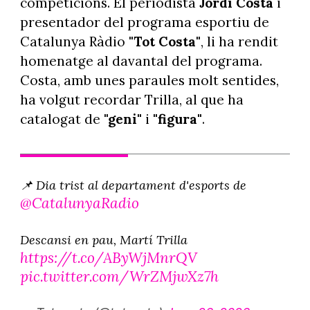
competicions. El periodista
Jordi Costa
i
presentador del programa esportiu de
Catalunya Ràdio
"Tot Costa"
, li ha rendit
homenatge al davantal del programa.
Costa, amb unes paraules molt sentides,
ha volgut recordar Trilla, al que ha
catalogat de
"geni"
i
"figura"
.
📌 Dia trist al departament d'esports de
@CatalunyaRadio
Descansi en pau, Martí Trilla
https://t.co/AByWjMnrQV
pic.twitter.com/WrZMjwXz7h