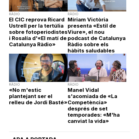
RÀDIO
RÀDIO
El CIC reprova Ricard
Míriam Victòria
Ustrell per la tertúlia
presenta «Estil de
sobre fotoperiodistes
Viure», el nou
i Rosalía d'«El matí de
podcast de Catalunya
Catalunya Ràdio»
Ràdio sobre els
hàbits saludables
RÀDIO
RÀDIO
«No m'estic
Manel Vidal
plantejant ser el
s'acomiada de «La
relleu de Jordi Basté»
Competència»
després de set
temporades: «M'ha
canviat la vida»