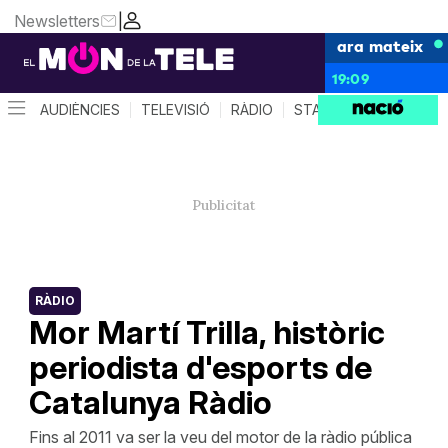
Newsletters
|
ara mateix
19:09
AUDIÈNCIES
TELEVISIÓ
RÀDIO
STAR SYSTEM
QUÈ 
RÀDIO
Mor Martí Trilla, històric
periodista d'esports de
Catalunya Ràdio
Fins al 2011 va ser la veu del motor de la ràdio pública