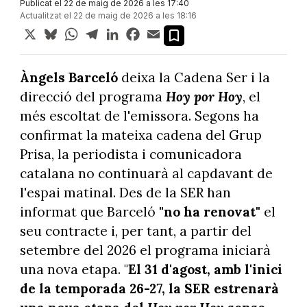
Publicat el 22 de maig de 2026 a les 17:40
Actualitzat el 22 de maig de 2026 a les 18:16
X
Bluesky
WhatsApp
Telegram
LinkedIn
Facebook
Email
Àngels Barceló
deixa la Cadena Ser i la
direcció del programa
Hoy por Hoy
, el
més escoltat de l'emissora. Segons ha
confirmat la mateixa cadena del Grup
Prisa, la periodista i comunicadora
catalana no continuarà al capdavant de
l'espai matinal. Des de la SER han
informat que Barceló
"no ha renovat"
el
seu contracte i, per tant, a partir del
setembre del 2026 el programa iniciarà
una nova etapa. "
El 31 d'agost, amb l'inici
de la temporada 26-27, la SER estrenarà