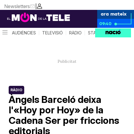
Newsletters
|
ara mateix
09:40
AUDIÈNCIES
TELEVISIÓ
RÀDIO
STAR SYSTEM
QUÈ 
RÀDIO
Àngels Barceló deixa
l'«Hoy por Hoy» de la
Cadena Ser per friccions
editorials