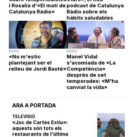
i Rosalía d'«El matí de
podcast de Catalunya
Catalunya Ràdio»
Ràdio sobre els
hàbits saludables
RÀDIO
RÀDIO
«No m'estic
Manel Vidal
plantejant ser el
s'acomiada de «La
relleu de Jordi Basté»
Competència»
després de set
temporades: «M'ha
canviat la vida»
ARA A PORTADA
TELEVISIÓ
«Joc de Cartes Estiu»:
aquests són tots els
restaurants de l'última