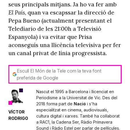
seus principals mitjans. Ja ho va fer amb
El País
, quan va escapssar la direcció de
Pepa Bueno (actualment presentant el
Telediario de les 21:00h a Televisió
Espanyola) i va evitar que Prisa
aconseguís una llicència televisiva per fer
un canal privat de línia progressista.
Escull El Món de la Tele com la teva font
preferida de Google
Nascut el 1995 a Barcelona i llicenciat en
Periodisme a la Universitat de Vic. Des del
2018 forma part de
Nació
i s'ha
especialitzat en cinema, audiovisuals,
VÍCTOR
cultura digital i xarxes. També ha col·laborat
RODRIGO
a RAC1, la Cadena Ser, Ràdio Primavera
Sound i Ràdio Estel per parlar de pel·lícules.