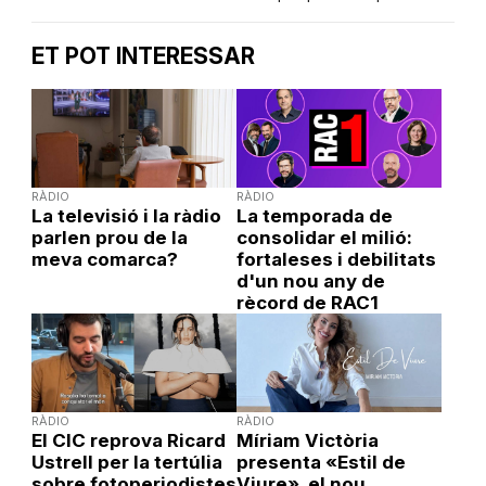
ET POT INTERESSAR
RÀDIO
RÀDIO
La televisió i la ràdio
La temporada de
parlen prou de la
consolidar el milió:
meva comarca?
fortaleses i debilitats
d'un nou any de
rècord de RAC1
RÀDIO
RÀDIO
El CIC reprova Ricard
Míriam Victòria
Ustrell per la tertúlia
presenta «Estil de
sobre fotoperiodistes
Viure», el nou