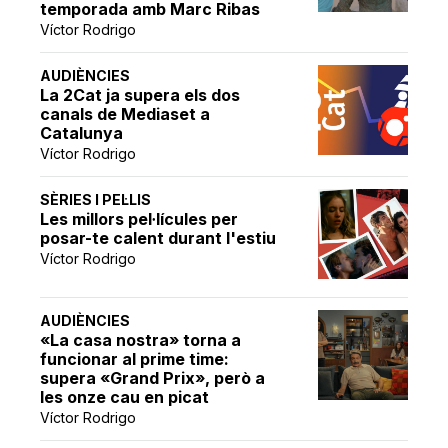
temporada amb Marc Ribas
Víctor Rodrigo
AUDIÈNCIES
La 2Cat ja supera els dos
canals de Mediaset a
Catalunya
Víctor Rodrigo
SÈRIES I PEL·LIS
Les millors pel·lícules per
posar-te calent durant l'estiu
Víctor Rodrigo
AUDIÈNCIES
«La casa nostra» torna a
funcionar al prime time:
supera «Grand Prix», però a
les onze cau en picat
Víctor Rodrigo