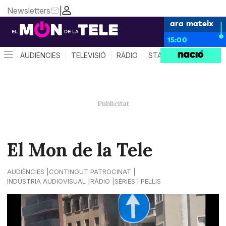
Newsletters
|
ara mateix
15:00
AUDIÈNCIES
TELEVISIÓ
RÀDIO
STAR SYSTEM
QUÈ 
El Mon de la Tele
AUDIÈNCIES
CONTINGUT PATROCINAT
INDÚSTRIA AUDIOVISUAL
RÀDIO
SÈRIES I PEL·LIS