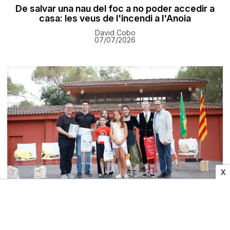
De salvar una nau del foc a no poder accedir a
casa: les veus de l'incendi a l'Anoia
David Cobo
07/07/2026
X
CULTURA I MITJANS
Àlex Bosch i Iratxe González, nous Hereu i Pubilla
de Sant Fruitós de Bages