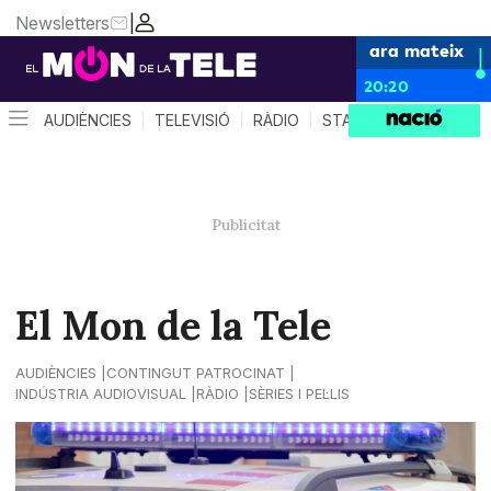
Newsletters
|
ara mateix
20:20
AUDIÈNCIES
TELEVISIÓ
RÀDIO
STAR SYSTEM
QUÈ 
El Mon de la Tele
AUDIÈNCIES
CONTINGUT PATROCINAT
INDÚSTRIA AUDIOVISUAL
RÀDIO
SÈRIES I PEL·LIS