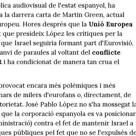
lica audiovisual de l'estat espanyol, ha
 la darrera carta de Martin Green, actual
uropeu. Hores després que la
Unió Europea
t que presideix López les crítiques per la
 que Israel seguiria formant part d'Eurovisió,
anvi de paraules al voltant del
conflicte
t
i ha condicionat de manera tan crua el
provocat encara més polèmiques i més
nars de milers d'eurofans o, directament, de
torietat. José Pablo López no s'ha mossegat l
 que la corporació espanyola es va posicionar
inistració) contra el fet de mantenir Israel a
ques públiques pel fet que no se l'expulsés d