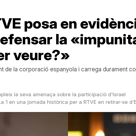
TVE posa en evidènci
efensar la «impunita
er veure?»
t de la corporació espanyola i carrega durament con
pleix la seva amenaça sobre la participació d'Israel
 La 1 en una jornada històrica per a RTVE en retirar-se d'