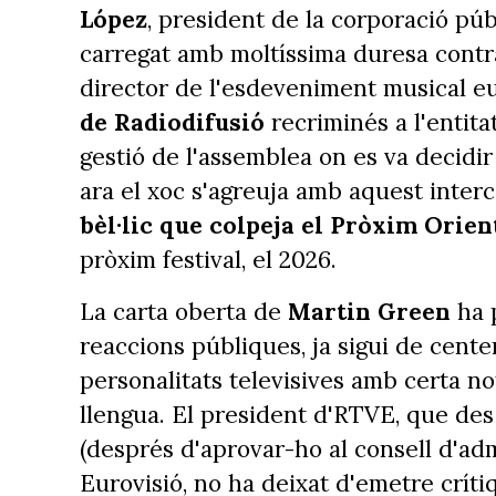
López
, president de la corporació púb
carregat amb moltíssima duresa contra
director de l'esdeveniment musical e
de Radiodifusió
recriminés a l'entita
gestió de l'assemblea on es va decidir
ara el xoc s'agreuja amb aquest interc
bèl·lic que colpeja el Pròxim Orien
pròxim festival, el 2026.
La carta oberta de
Martin Green
ha 
reaccions públiques, ja sigui de cente
personalitats televisives amb certa no
llengua. El president d'RTVE, que des
(després d'aprovar-ho al consell d'adm
Eurovisió, no ha deixat d'emetre críti