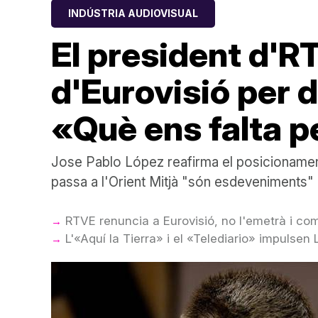
INDÚSTRIA AUDIOVISUAL
El president d'R
d'Eurovisió per d
«Què ens falta p
Jose Pablo López reafirma el posicionamen
passa a l'Orient Mitjà "són esdeveniments"
RTVE renuncia a Eurovisió, no l'emetrà i com
L'«Aquí la Tierra» i el «Telediario» impulsen