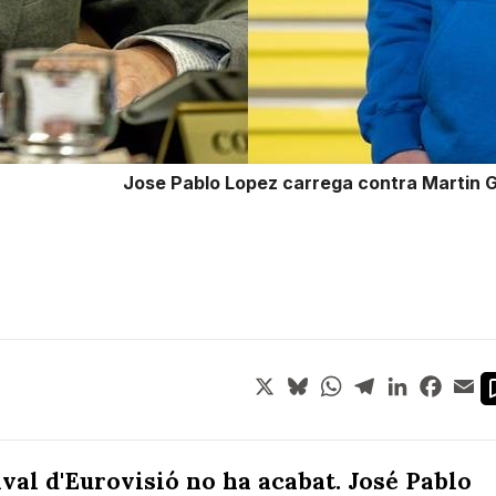
Jose Pablo Lopez carrega contra Martin G
X
Bluesky
WhatsApp
Telegram
LinkedIn
Face
Em
val d'Eurovisió no ha acabat.
José Pablo