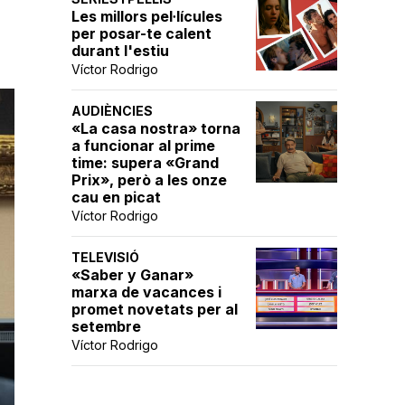
Les millors pel·lícules
per posar-te calent
durant l'estiu
Víctor Rodrigo
AUDIÈNCIES
«La casa nostra» torna
a funcionar al prime
time: supera «Grand
Prix», però a les onze
cau en picat
Víctor Rodrigo
TELEVISIÓ
«Saber y Ganar»
marxa de vacances i
promet novetats per al
setembre
Víctor Rodrigo