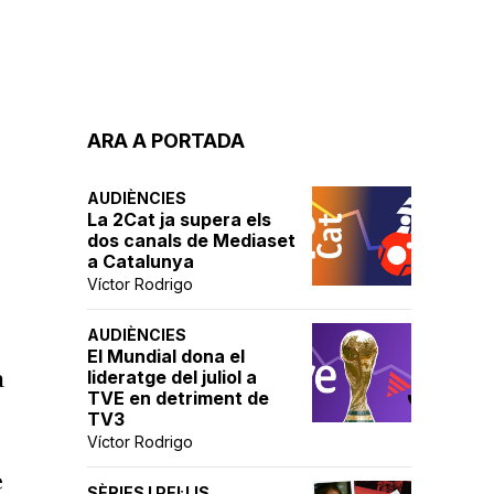
ARA A PORTADA
AUDIÈNCIES
La 2Cat ja supera els
dos canals de Mediaset
a Catalunya
Víctor Rodrigo
AUDIÈNCIES
El Mundial dona el
a
lideratge del juliol a
TVE en detriment de
TV3
Víctor Rodrigo
e
SÈRIES I PEL·LIS