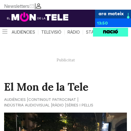
Newsletters
|
ara mateix
13:50
AUDIÈNCIES
TELEVISIÓ
RÀDIO
STAR SYSTEM
QUÈ 
El Mon de la Tele
AUDIÈNCIES
CONTINGUT PATROCINAT
INDÚSTRIA AUDIOVISUAL
RÀDIO
SÈRIES I PEL·LIS