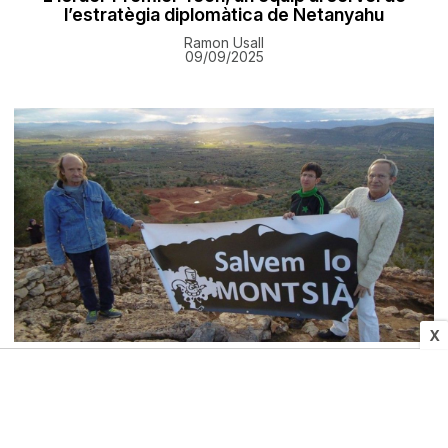
l’estratègia diplomàtica de Netanyahu
Ramon Usall
09/09/2025
X
MEDI AMBIENT
Crida a presentar al·legacions per aturar
l'ampliació d'una argilera a Ulldecona
09/09/2025