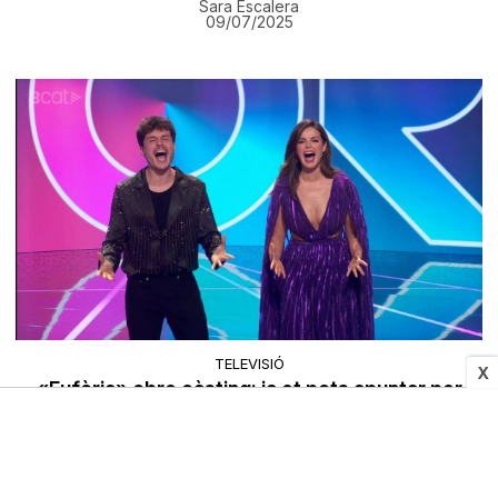
Sara Escalera
09/07/2025
TELEVISIÓ
X
«Eufòria» obre càsting: ja et pots apuntar per
intentar ser un dels escollits pel concurs del 3Cat
Víctor Rodrigo
09/07/2025