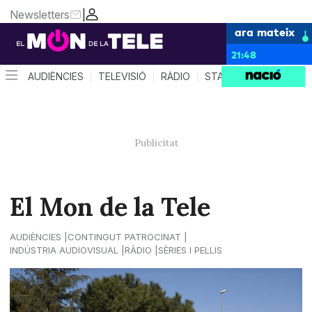
Newsletters
|
ara mateix
21:48
AUDIÈNCIES
TELEVISIÓ
RÀDIO
STAR SYSTEM
QUÈ 
El Mon de la Tele
AUDIÈNCIES
CONTINGUT PATROCINAT
INDÚSTRIA AUDIOVISUAL
RÀDIO
SÈRIES I PEL·LIS