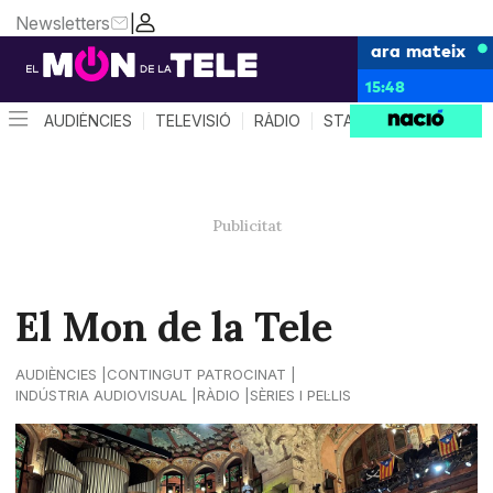
Newsletters
|
ara mateix
15:48
AUDIÈNCIES
TELEVISIÓ
RÀDIO
STAR SYSTEM
QUÈ 
El Mon de la Tele
AUDIÈNCIES
CONTINGUT PATROCINAT
INDÚSTRIA AUDIOVISUAL
RÀDIO
SÈRIES I PEL·LIS