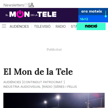
Newsletters
|
ara mateix
16:12
AUDIÈNCIES
TELEVISIÓ
RÀDIO
STAR SYSTEM
QUÈ 
El Mon de la Tele
AUDIÈNCIES
CONTINGUT PATROCINAT
INDÚSTRIA AUDIOVISUAL
RÀDIO
SÈRIES I PEL·LIS