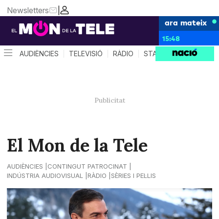
Newsletters
|
ara mateix
15:48
AUDIÈNCIES
TELEVISIÓ
RÀDIO
STAR SYSTEM
QUÈ 
El Mon de la Tele
AUDIÈNCIES
CONTINGUT PATROCINAT
INDÚSTRIA AUDIOVISUAL
RÀDIO
SÈRIES I PEL·LIS