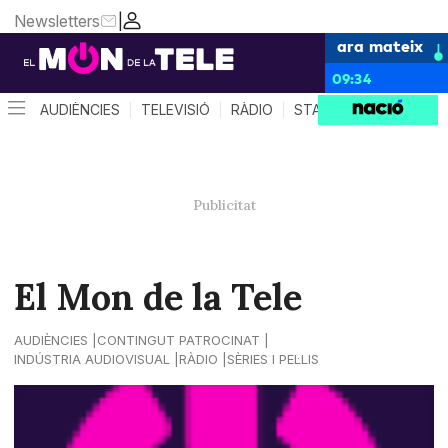
Newsletters
|
ara mateix
09:34
AUDIÈNCIES
TELEVISIÓ
RÀDIO
STAR SYSTEM
QUÈ 
El Mon de la Tele
AUDIÈNCIES
CONTINGUT PATROCINAT
INDÚSTRIA AUDIOVISUAL
RÀDIO
SÈRIES I PEL·LIS