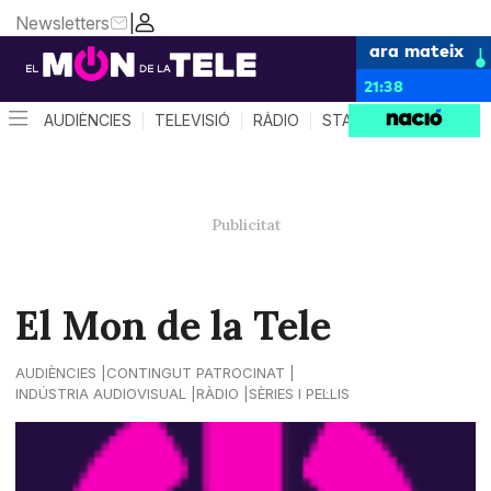
Newsletters
|
ara mateix
21:38
AUDIÈNCIES
TELEVISIÓ
RÀDIO
STAR SYSTEM
QUÈ 
El Mon de la Tele
AUDIÈNCIES
CONTINGUT PATROCINAT
INDÚSTRIA AUDIOVISUAL
RÀDIO
SÈRIES I PEL·LIS