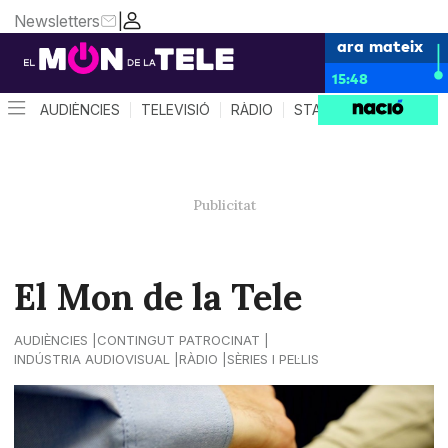
Newsletters
|
ara mateix
15:48
AUDIÈNCIES
TELEVISIÓ
RÀDIO
STAR SYSTEM
QUÈ 
El Mon de la Tele
AUDIÈNCIES
CONTINGUT PATROCINAT
INDÚSTRIA AUDIOVISUAL
RÀDIO
SÈRIES I PEL·LIS