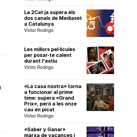
La 2Cat ja supera els
dos canals de Mediaset
a Catalunya
Víctor Rodrigo
Les millors pel·lícules
per posar-te calent
durant l'estiu
Víctor Rodrigo
a
«La casa nostra» torna
a funcionar al prime
time: supera «Grand
Prix», però a les onze
cau en picat
Víctor Rodrigo
«Saber y Ganar»
marxa de vacances i