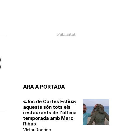
a
a
ARA A PORTADA
«Joc de Cartes Estiu»:
aquests són tots els
restaurants de l'última
temporada amb Marc
Ribas
Víctor Rodrigo