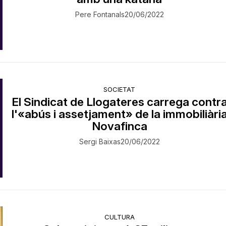
Pere Fontanals
20/06/2022
SOCIETAT
El Sindicat de Llogateres carrega contr
l'«abús i assetjament» de la immobiliàri
Novafinca
Sergi Baixas
20/06/2022
CULTURA