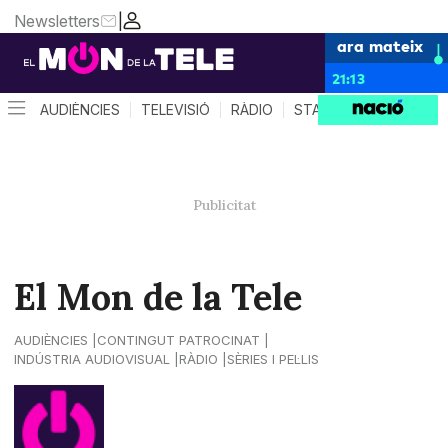
Newsletters
|
ara mateix
21:13
AUDIÈNCIES
TELEVISIÓ
RÀDIO
STAR SYSTEM
QUÈ 
El Mon de la Tele
AUDIÈNCIES
CONTINGUT PATROCINAT
INDÚSTRIA AUDIOVISUAL
RÀDIO
SÈRIES I PEL·LIS