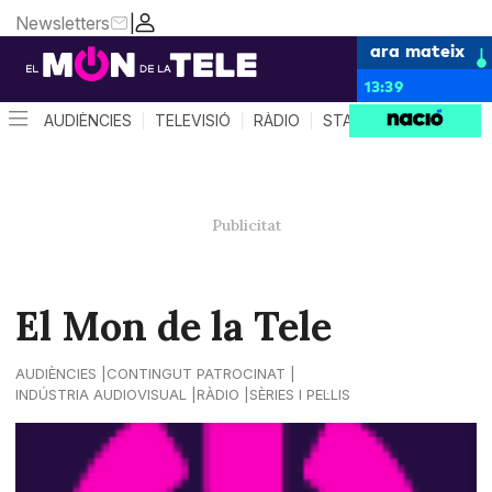
Newsletters
|
ara mateix
13:39
AUDIÈNCIES
TELEVISIÓ
RÀDIO
STAR SYSTEM
QUÈ 
El Mon de la Tele
AUDIÈNCIES
CONTINGUT PATROCINAT
INDÚSTRIA AUDIOVISUAL
RÀDIO
SÈRIES I PEL·LIS