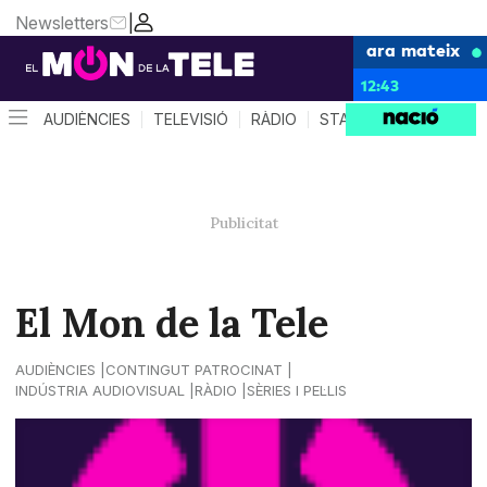
Newsletters
|
ara mateix
12:43
AUDIÈNCIES
TELEVISIÓ
RÀDIO
STAR SYSTEM
QUÈ 
El Mon de la Tele
AUDIÈNCIES
CONTINGUT PATROCINAT
INDÚSTRIA AUDIOVISUAL
RÀDIO
SÈRIES I PEL·LIS