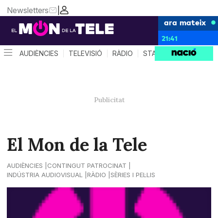
Newsletters
|
ara mateix
21:41
AUDIÈNCIES
TELEVISIÓ
RÀDIO
STAR SYSTEM
QUÈ 
El Mon de la Tele
AUDIÈNCIES
CONTINGUT PATROCINAT
INDÚSTRIA AUDIOVISUAL
RÀDIO
SÈRIES I PEL·LIS