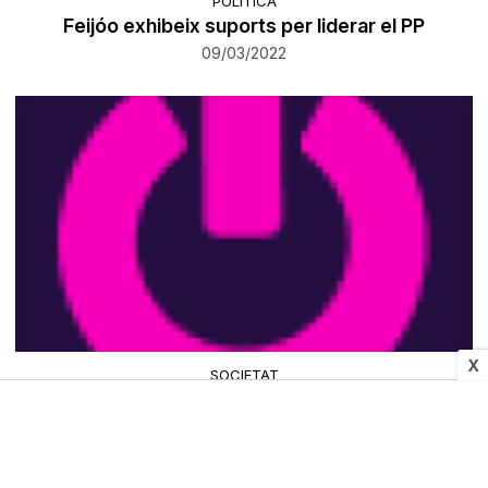
POLÍTICA
Feijóo exhibeix suports per liderar el PP
09/03/2022
X
SOCIETAT
Amposta acull els primers refugiats d’Ucraïna
09/03/2022