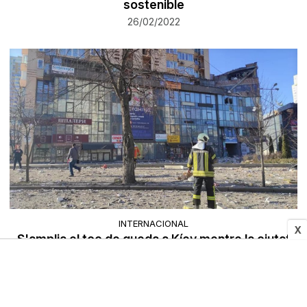
sostenible
26/02/2022
INTERNACIONAL
X
S'amplia el toc de queda a Kíev mentre la ciutat
es defensa dinamitant els ponts del riu Dnièper
26/02/2022