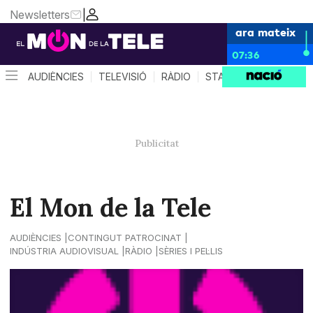
Newsletters
|
ara mateix
07:36
AUDIÈNCIES
TELEVISIÓ
RÀDIO
STAR SYSTEM
QUÈ 
El Mon de la Tele
AUDIÈNCIES
CONTINGUT PATROCINAT
INDÚSTRIA AUDIOVISUAL
RÀDIO
SÈRIES I PEL·LIS