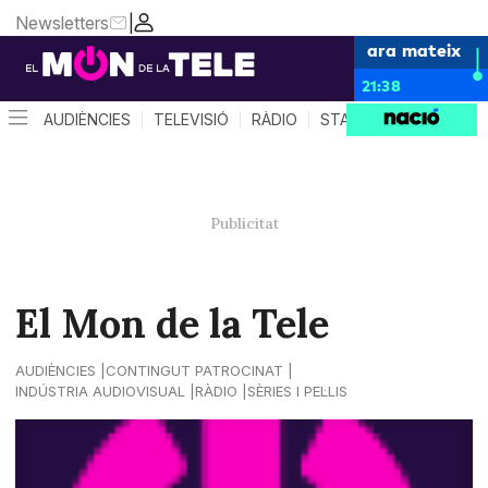
Newsletters
|
ara mateix
21:38
AUDIÈNCIES
TELEVISIÓ
RÀDIO
STAR SYSTEM
QUÈ 
El Mon de la Tele
AUDIÈNCIES
CONTINGUT PATROCINAT
INDÚSTRIA AUDIOVISUAL
RÀDIO
SÈRIES I PEL·LIS