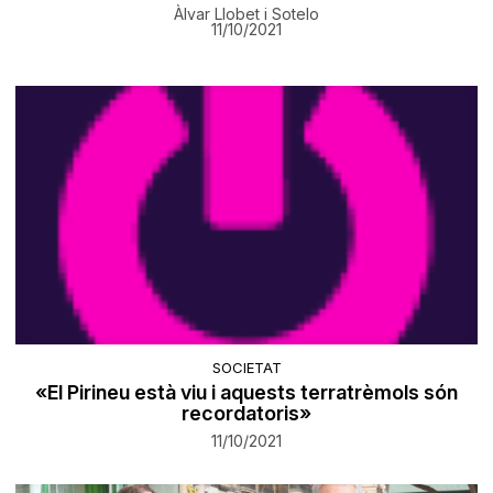
Àlvar Llobet i Sotelo
11/10/2021
SOCIETAT
«El Pirineu està viu i aquests terratrèmols són
recordatoris»
11/10/2021