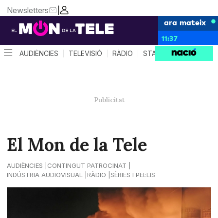
Newsletters
|
ara mateix
11:37
AUDIÈNCIES
TELEVISIÓ
RÀDIO
STAR SYSTEM
QUÈ 
El Mon de la Tele
AUDIÈNCIES
CONTINGUT PATROCINAT
INDÚSTRIA AUDIOVISUAL
RÀDIO
SÈRIES I PEL·LIS