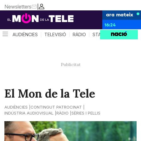
Newsletters
|
ara mateix
16:24
AUDIÈNCIES
TELEVISIÓ
RÀDIO
STAR SYSTEM
QUÈ 
El Mon de la Tele
AUDIÈNCIES
CONTINGUT PATROCINAT
INDÚSTRIA AUDIOVISUAL
RÀDIO
SÈRIES I PEL·LIS