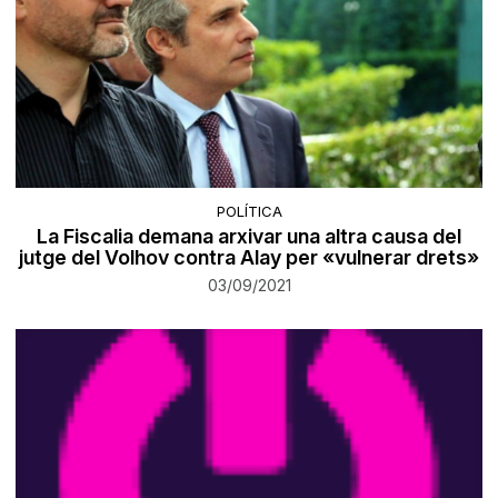
POLÍTICA
La Fiscalia demana arxivar una altra causa del
jutge del Volhov contra Alay per «vulnerar drets»
03/09/2021