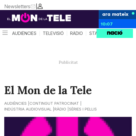
Newsletters
|
ara mateix
10:07
AUDIÈNCIES
TELEVISIÓ
RÀDIO
STAR SYSTEM
QUÈ 
El Mon de la Tele
AUDIÈNCIES
CONTINGUT PATROCINAT
INDÚSTRIA AUDIOVISUAL
RÀDIO
SÈRIES I PEL·LIS