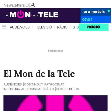
Newsletters
|
ara mateix
07:04
AUDIÈNCIES
TELEVISIÓ
RÀDIO
STAR SYSTEM
QUÈ 
El Mon de la Tele
AUDIÈNCIES
CONTINGUT PATROCINAT
INDÚSTRIA AUDIOVISUAL
RÀDIO
SÈRIES I PEL·LIS