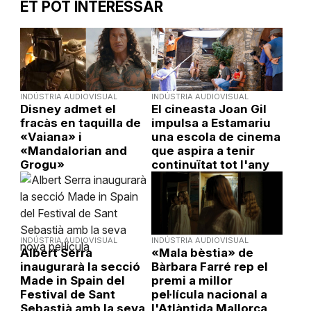
ET POT INTERESSAR
INDÚSTRIA AUDIOVISUAL
INDÚSTRIA AUDIOVISUAL
Disney admet el
El cineasta Joan Gil
fracàs en taquilla de
impulsa a Estamariu
«Vaiana» i
una escola de cinema
«Mandalorian and
que aspira a tenir
Grogu»
continuïtat tot l'any
INDÚSTRIA AUDIOVISUAL
INDÚSTRIA AUDIOVISUAL
Albert Serra
«Mala bèstia» de
inaugurarà la secció
Bàrbara Farré rep el
Made in Spain del
premi a millor
Festival de Sant
pel·lícula nacional a
Sebastià amb la seva
l'Atlàntida Mallorca