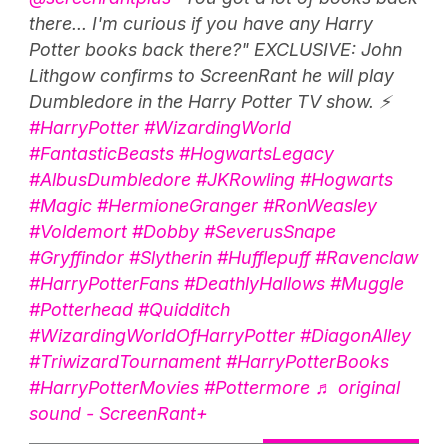
there... I'm curious if you have any Harry
Potter books back there?" EXCLUSIVE: John
Lithgow confirms to ScreenRant he will play
Dumbledore in the Harry Potter TV show. ⚡
#HarryPotter
#WizardingWorld
#FantasticBeasts
#HogwartsLegacy
#AlbusDumbledore
#JKRowling
#Hogwarts
#Magic
#HermioneGranger
#RonWeasley
#Voldemort
#Dobby
#SeverusSnape
#Gryffindor
#Slytherin
#Hufflepuff
#Ravenclaw
#HarryPotterFans
#DeathlyHallows
#Muggle
#Potterhead
#Quidditch
#WizardingWorldOfHarryPotter
#DiagonAlley
#TriwizardTournament
#HarryPotterBooks
#HarryPotterMovies
#Pottermore
♬ original
sound - ScreenRant+