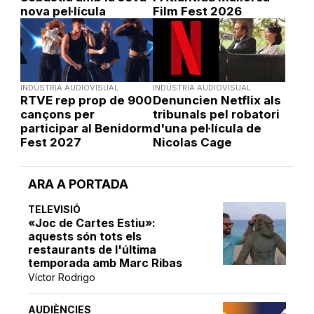
nova pel·lícula
Film Fest 2026
INDÚSTRIA AUDIOVISUAL
INDÚSTRIA AUDIOVISUAL
RTVE rep prop de 900
Denuncien Netflix als
cançons per
tribunals pel robatori
participar al Benidorm
d'una pel·lícula de
Fest 2027
Nicolas Cage
ARA A PORTADA
TELEVISIÓ
«Joc de Cartes Estiu»:
aquests són tots els
restaurants de l'última
temporada amb Marc Ribas
Víctor Rodrigo
AUDIÈNCIES