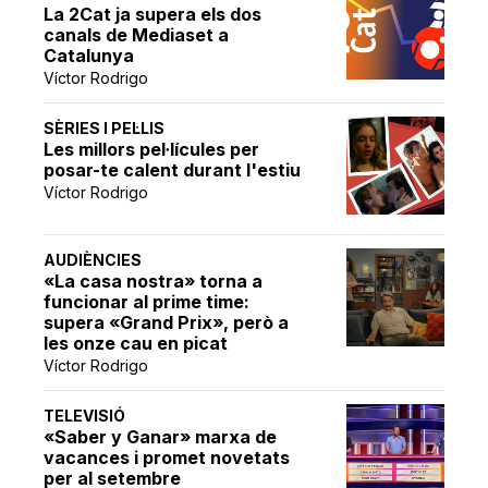
La 2Cat ja supera els dos
canals de Mediaset a
Catalunya
Víctor Rodrigo
SÈRIES I PEL·LIS
Les millors pel·lícules per
posar-te calent durant l'estiu
Víctor Rodrigo
AUDIÈNCIES
«La casa nostra» torna a
funcionar al prime time:
supera «Grand Prix», però a
les onze cau en picat
Víctor Rodrigo
TELEVISIÓ
«Saber y Ganar» marxa de
vacances i promet novetats
per al setembre