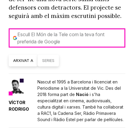
defensors com detractors. El projecte se
seguirà amb el màxim escrutini possible.
Escull El Món de la Tele com la teva font
preferida de Google
ARXIVAT A
SERIES
Nascut el 1995 a Barcelona i llicenciat en
Periodisme a la Universitat de Vic. Des del
2018 forma part de
Nació
i s'ha
especialitzat en cinema, audiovisuals,
VÍCTOR
cultura digital i xarxes. També ha col·laborat
RODRIGO
a RAC1, la Cadena Ser, Ràdio Primavera
Sound i Ràdio Estel per parlar de pel·lícules.