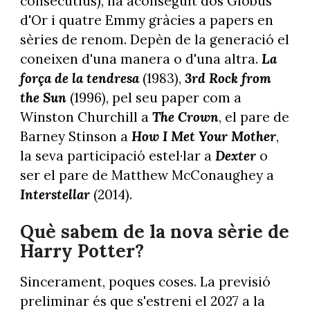
consecutius), ha aconseguit dos Globus
d'Or i quatre Emmy gràcies a papers en
sèries de renom. Depèn de la generació el
coneixen d'una manera o d'una altra.
La
força de la tendresa
(1983),
3rd Rock from
the Sun
(1996), pel seu paper com a
Winston Churchill a
The Crown
, el pare de
Barney Stinson a
How I Met Your Mother
,
la seva participació estel·lar a
Dexter
o
ser el pare de Matthew McConaughey a
Interstellar
(2014).
Què sabem de la nova sèrie de
Harry Potter?
Sincerament, poques coses. La previsió
preliminar és que s'estreni el 2027 a la