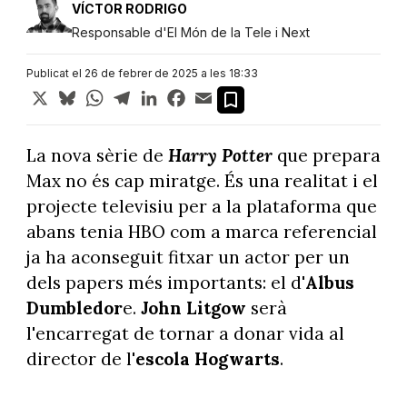
VÍCTOR RODRIGO
Responsable d'El Món de la Tele i Next
Publicat el 26 de febrer de 2025 a les 18:33
X
Bluesky
WhatsApp
Telegram
LinkedIn
Facebook
Email
La nova sèrie de
Harry Potter
que prepara
Max no és cap miratge. És una realitat i el
projecte televisiu per a la plataforma que
abans tenia HBO com a marca referencial
ja ha aconseguit fitxar un actor per un
dels papers més importants: el d'
Albus
Dumbledor
e.
John Litgow
serà
l'encarregat de tornar a donar vida al
director de l'
escola Hogwarts
.