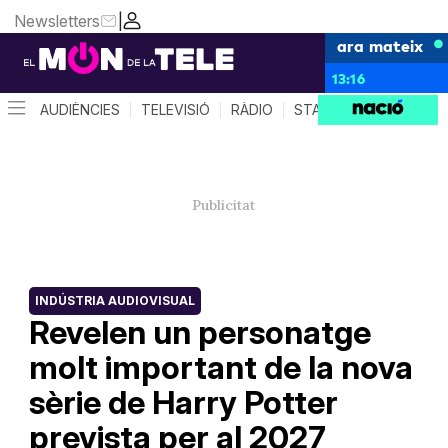
Newsletters
|
ara mateix
13:16
AUDIÈNCIES
TELEVISIÓ
RÀDIO
STAR SYSTEM
QUÈ 
INDÚSTRIA AUDIOVISUAL
Revelen un personatge
molt important de la nova
sèrie de Harry Potter
prevista per al 2027